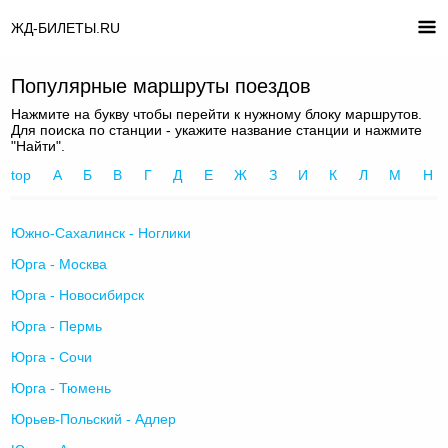
ЖД-БИЛЕТЫ.RU
Популярные маршруты поездов
Нажмите на букву чтобы перейти к нужному блоку маршрутов.
Для поиска по станции - укажите название станции и нажмите
"Найти".
top
А
Б
В
Г
Д
Е
Ж
З
И
К
Л
М
Н
Южно-Сахалинск - Ноглики
Юрга - Москва
Юрга - Новосибирск
Юрга - Пермь
Юрга - Сочи
Юрга - Тюмень
Юрьев-Польский - Адлер