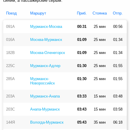
синим, а пассажирские серым.
Поезд
Маршрут
Приб.
Стоянка
Отпр.
091А
Мурманск-Москва
00:31
25 мин
00:56
016А
Москва-Мурманск
01:09
25 мин
01:34
182В
Москва-Оленегорск
01:09
25 мин
01:34
225С
Мурманск-Адлер
01:30
25 мин
01:55
285А
Мурманск-
01:30
25 мин
01:55
Новороссийск
203А
Мурманск-Анапа
03:33
15 мин
03:48
203С
Анапа-Мурманск
03:43
15 мин
03:58
144Я
Вологда-Мурманск
05:43
35 мин
06:18