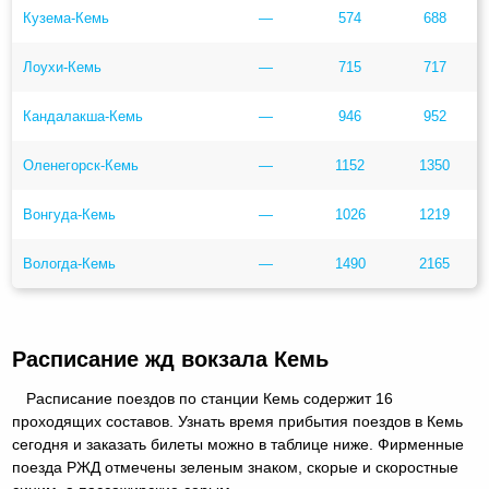
Кузема-Кемь
—
574
688
Лоухи-Кемь
—
715
717
Кандалакша-Кемь
—
946
952
Оленегорск-Кемь
—
1152
1350
Вонгуда-Кемь
—
1026
1219
Вологда-Кемь
—
1490
2165
Расписание жд вокзала Кемь
Расписание поездов по станции Кемь содержит 16
проходящих составов. Узнать время прибытия поездов в Кемь
сегодня и заказать билеты можно в таблице ниже. Фирменные
поезда РЖД отмечены зеленым знаком, скорые и скоростные