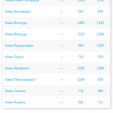
Кемь-Санкт-Петербург
—
1554
1761
Кемь-Беломорск
—
562
934
Кемь-Вологда
—
1490
2155
Кемь-Вонгуда
—
1113
1264
Кемь-Кандалакша
—
955
1225
Кемь-Лоухи
—
715
763
Кемь-Мурманск
—
1156
1389
Кемь-Петрозаводск
—
1198
934
Кемь-Сегежа
—
732
966
Кемь-Кузема
—
562
711