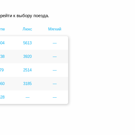
рейти к выбору поезда.
упе
Люкс
Мягкий
804
5613
—
738
3920
—
79
2514
—
860
3185
—
328
—
—