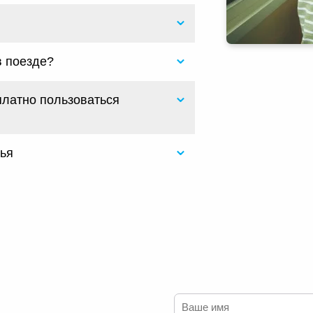
в поезде?
платно пользоваться
лья