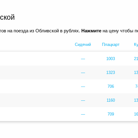
ской
ов на поезда из Обливской в рублях.
Нажмите
на цену чтобы п
Сидячий
Плацкарт
К
—
1003
2
—
1323
1
—
706
7
—
1160
1
—
709
1