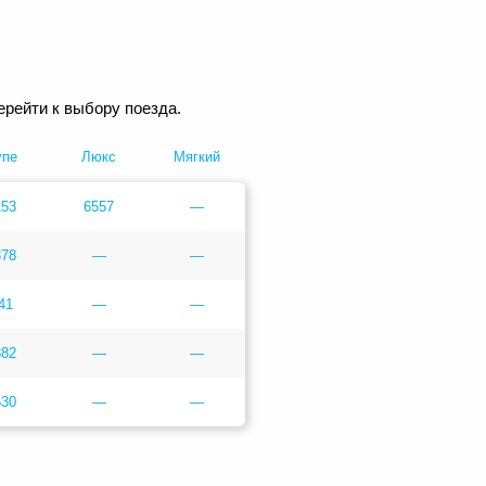
ерейти к выбору поезда.
упе
Люкс
Мягкий
153
6557
—
378
—
—
41
—
—
382
—
—
630
—
—