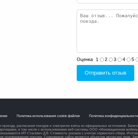
Оценка
1
2
3
4
5
Отправить отзыв
шение
Политика использования cookie файлов
Политика конфиденциальност
 проезда, расписания поездов и электричек взяты из официальных источников. Билет
артнерами, в том числе с использованием веб-системы ООО «Инновационная мобильн
оказываются ИП Стасевич Д.В. Стоимость указана с учетом сервисного сбора. Итогов
ане подтверждения покупки. Содержимое сайта является объектом авторских прав. За