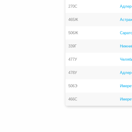
270С
Адлер
465Ж
Астрах
506Ж
Сарато
339Г
Нижни
477У
Челяб
478У
Адлер
506Э
Имерет
466С
Имерет