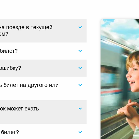
ы
на поезде в текущей
ом?
 билет?
 ошибку?
 билет на другого или
ок может ехать
 билет?