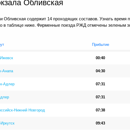
окзала Обливская
ии Обливская содержит 14 проходящих составов. Узнать время 
но в таблице ниже. Фирменные поезда РЖД отмечены зеленым з
ут
Прибытие
-Ижевск
00:40
к-Анапа
04:30
ск-Адлер
07:31
Адлер
07:31
оссийск-Нижний Новгород
07:38
-Иркутск
09:43