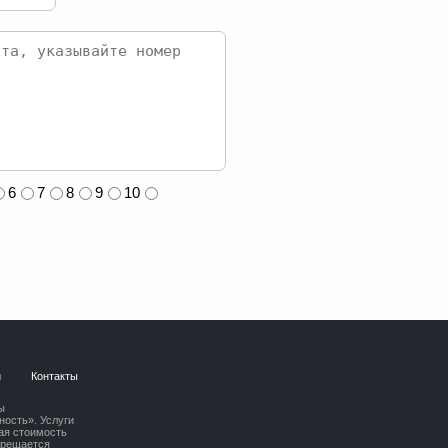
6
7
8
9
10
и
Контакты
ы
ость». Услуги
ая стоимость
прещается