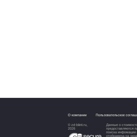
О компании
Пользовательское согла
© zd-bileti.ru,
Данные о стоимости
2026
предоставляются п
поиска инфомации 
отображена на экр