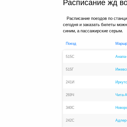
Расписание жд в
Расписание поездов по станц
сегодня и заказать билеты мож
синим, а пассажирские серым.
Поезд
Маршр
515С
Анапа
515Г
Ижевс
241И
Иркут
269Ч
Чита-
340С
Новор
242С
Адлер