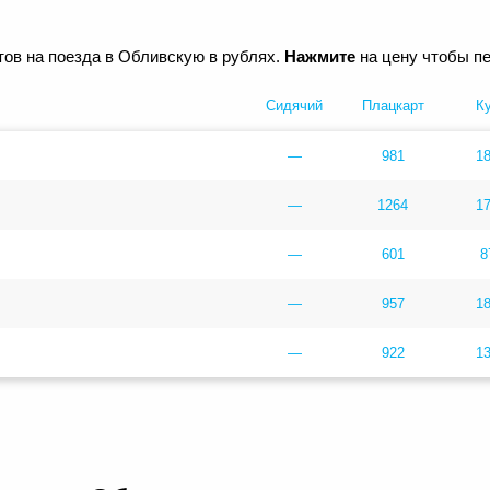
ов на поезда в Обливскую в рублях.
Нажмите
на цену чтобы пе
Сидячий
Плацкарт
К
—
981
1
—
1264
1
—
601
8
—
957
1
—
922
1