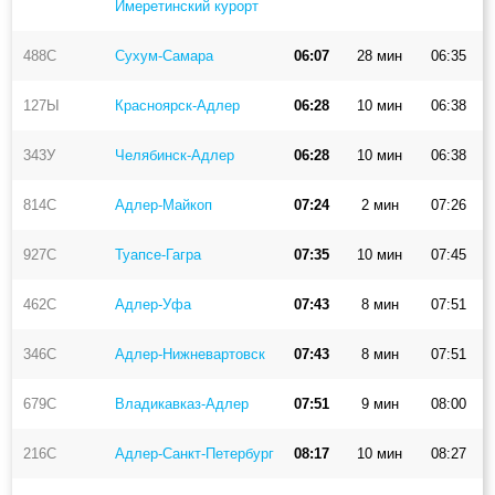
Имеретинский курорт
488С
Сухум-Самара
06:07
28 мин
06:35
127Ы
Красноярск-Адлер
06:28
10 мин
06:38
343У
Челябинск-Адлер
06:28
10 мин
06:38
814С
Адлер-Майкоп
07:24
2 мин
07:26
927С
Туапсе-Гагра
07:35
10 мин
07:45
462С
Адлер-Уфа
07:43
8 мин
07:51
346С
Адлер-Нижневартовск
07:43
8 мин
07:51
679С
Владикавказ-Адлер
07:51
9 мин
08:00
216С
Адлер-Санкт-Петербург
08:17
10 мин
08:27