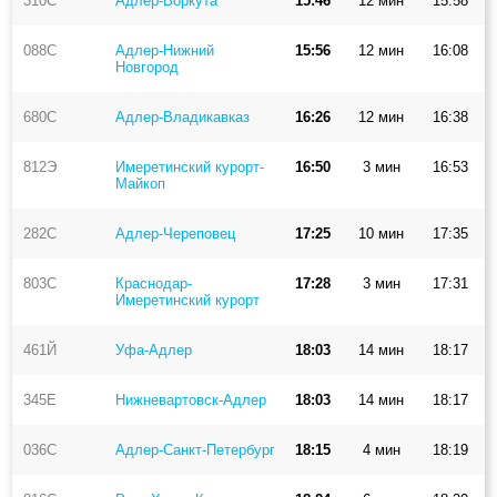
310С
Адлер-Воркута
15:46
12 мин
15:58
088С
Адлер-Нижний
15:56
12 мин
16:08
Новгород
680С
Адлер-Владикавказ
16:26
12 мин
16:38
812Э
Имеретинский курорт-
16:50
3 мин
16:53
Майкоп
282С
Адлер-Череповец
17:25
10 мин
17:35
803С
Краснодар-
17:28
3 мин
17:31
Имеретинский курорт
461Й
Уфа-Адлер
18:03
14 мин
18:17
345Е
Нижневартовск-Адлер
18:03
14 мин
18:17
036С
Адлер-Санкт-Петербург
18:15
4 мин
18:19