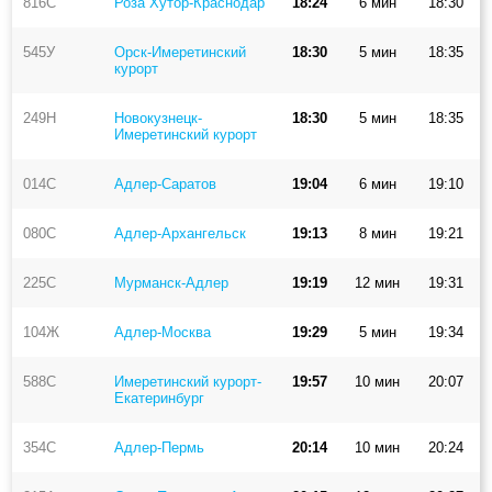
816С
Роза Хутор-Краснодар
18:24
6 мин
18:30
545У
Орск-Имеретинский
18:30
5 мин
18:35
курорт
249Н
Новокузнецк-
18:30
5 мин
18:35
Имеретинский курорт
014С
Адлер-Саратов
19:04
6 мин
19:10
080С
Адлер-Архангельск
19:13
8 мин
19:21
225С
Мурманск-Адлер
19:19
12 мин
19:31
104Ж
Адлер-Москва
19:29
5 мин
19:34
588С
Имеретинский курорт-
19:57
10 мин
20:07
Екатеринбург
354С
Адлер-Пермь
20:14
10 мин
20:24