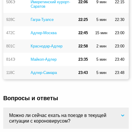
506Э
Имеретинский курорт-
22:06
9 мин
22:15
Саратов
928С
Гагра-Туапсе
22:25
5 мин
22:30
472С
Адлер-Москва
22:45
15 мин
23:00
801С
Краснодар-Адлер
22:58
2 мин
23:00
814Э
Майкоп-Адлер
23:35
5 мин
23:40
118С
Адлер-Самара
23:43
5 мин
23:48
Вопросы и ответы
Можно ли сейчас ехать на поезде в текущей
ситуации с короновирусом?