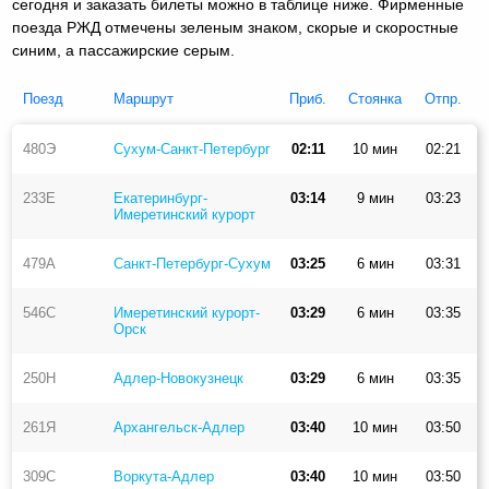
сегодня и заказать билеты можно в таблице ниже. Фирменные
поезда РЖД отмечены зеленым знаком, скорые и скоростные
синим, а пассажирские серым.
Поезд
Маршрут
Приб.
Стоянка
Отпр.
480Э
Сухум-Санкт-Петербург
02:11
10 мин
02:21
233Е
Екатеринбург-
03:14
9 мин
03:23
Имеретинский курорт
479А
Санкт-Петербург-Сухум
03:25
6 мин
03:31
546С
Имеретинский курорт-
03:29
6 мин
03:35
Орск
250Н
Адлер-Новокузнецк
03:29
6 мин
03:35
261Я
Архангельск-Адлер
03:40
10 мин
03:50
309С
Воркута-Адлер
03:40
10 мин
03:50