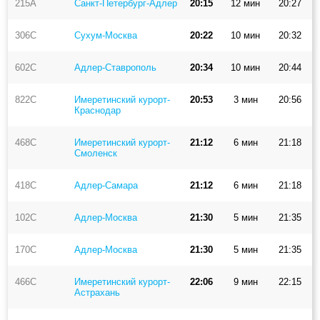
215А
Санкт-Петербург-Адлер
20:15
12 мин
20:27
306С
Сухум-Москва
20:22
10 мин
20:32
602С
Адлер-Ставрополь
20:34
10 мин
20:44
822С
Имеретинский курорт-
20:53
3 мин
20:56
Краснодар
468С
Имеретинский курорт-
21:12
6 мин
21:18
Смоленск
418С
Адлер-Самара
21:12
6 мин
21:18
102С
Адлер-Москва
21:30
5 мин
21:35
170С
Адлер-Москва
21:30
5 мин
21:35
466С
Имеретинский курорт-
22:06
9 мин
22:15
Астрахань