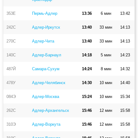
353Е
Пермь-Адлер
13:36
6 мин
13:42
242С
Адлер-Иркутск
13:40
33 мин
14:13
270С
Адлер-Чита
13:40
33 мин
14:13
140С
Адлер-Барнаул
14:18
5 мин
14:23
487Й
Самара-Сухум
14:24
8 мин
14:32
478У
Адлер-Челябинск
14:30
10 мин
14:40
084Э
Адлер-Москва
15:24
10 мин
15:34
262С
Адлер-Архангельск
15:46
12 мин
15:58
310Э
Адлер-Воркута
15:46
12 мин
15:58