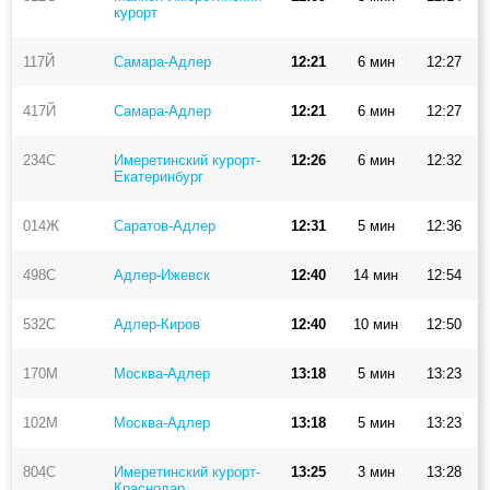
курорт
117Й
Самара-Адлер
12:21
6 мин
12:27
417Й
Самара-Адлер
12:21
6 мин
12:27
234С
Имеретинский курорт-
12:26
6 мин
12:32
Екатеринбург
014Ж
Саратов-Адлер
12:31
5 мин
12:36
498С
Адлер-Ижевск
12:40
14 мин
12:54
532С
Адлер-Киров
12:40
10 мин
12:50
170М
Москва-Адлер
13:18
5 мин
13:23
102М
Москва-Адлер
13:18
5 мин
13:23
804С
Имеретинский курорт-
13:25
3 мин
13:28
Краснодар