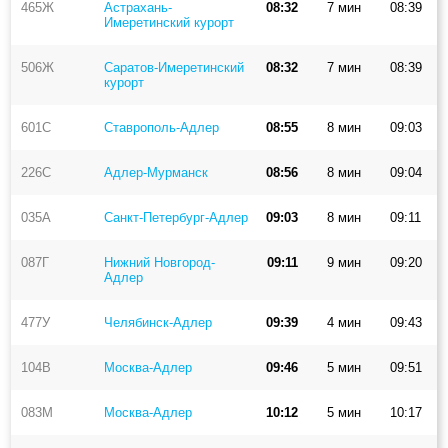
465Ж
Астрахань-
08:32
7 мин
08:39
Имеретинский курорт
506Ж
Саратов-Имеретинский
08:32
7 мин
08:39
курорт
601С
Ставрополь-Адлер
08:55
8 мин
09:03
226С
Адлер-Мурманск
08:56
8 мин
09:04
035А
Санкт-Петербург-Адлер
09:03
8 мин
09:11
087Г
Нижний Новгород-
09:11
9 мин
09:20
Адлер
477У
Челябинск-Адлер
09:39
4 мин
09:43
104В
Москва-Адлер
09:46
5 мин
09:51
083М
Москва-Адлер
10:12
5 мин
10:17