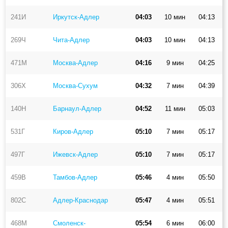
241И
Иркутск-Адлер
04:03
10 мин
04:13
269Ч
Чита-Адлер
04:03
10 мин
04:13
471М
Москва-Адлер
04:16
9 мин
04:25
306Х
Москва-Сухум
04:32
7 мин
04:39
140Н
Барнаул-Адлер
04:52
11 мин
05:03
531Г
Киров-Адлер
05:10
7 мин
05:17
497Г
Ижевск-Адлер
05:10
7 мин
05:17
459В
Тамбов-Адлер
05:46
4 мин
05:50
802С
Адлер-Краснодар
05:47
4 мин
05:51
468М
Смоленск-
05:54
6 мин
06:00