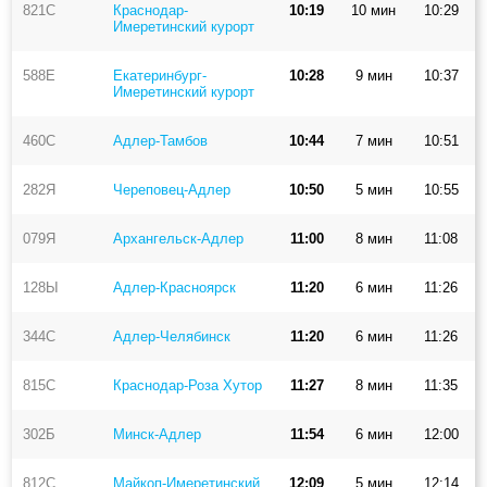
821С
Краснодар-
10:19
10 мин
10:29
Имеретинский курорт
588Е
Екатеринбург-
10:28
9 мин
10:37
Имеретинский курорт
460С
Адлер-Тамбов
10:44
7 мин
10:51
282Я
Череповец-Адлер
10:50
5 мин
10:55
079Я
Архангельск-Адлер
11:00
8 мин
11:08
128Ы
Адлер-Красноярск
11:20
6 мин
11:26
344С
Адлер-Челябинск
11:20
6 мин
11:26
815С
Краснодар-Роза Хутор
11:27
8 мин
11:35
302Б
Минск-Адлер
11:54
6 мин
12:00
812С
Майкоп-Имеретинский
12:09
5 мин
12:14