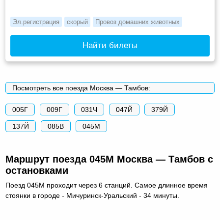
Эл.регистрация
скорый
Провоз домашних животных
Найти билеты
Посмотреть все поезда Москва — Тамбов:
005Г
009Г
031Ч
047Й
379Й
137Й
085В
045М
Маршрут поезда 045М Москва — Тамбов с
остановками
Поезд 045М проходит через 6 станций. Самое длинное время
стоянки в городе - Мичуринск-Уральский - 34 минуты.