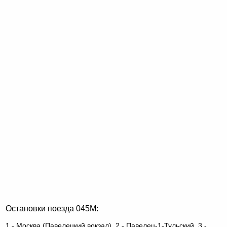
Остановки поезда 045М:
1 - Москва (Павелецкий вокзал), 2 - Павелец-1-Тульский, 3 -