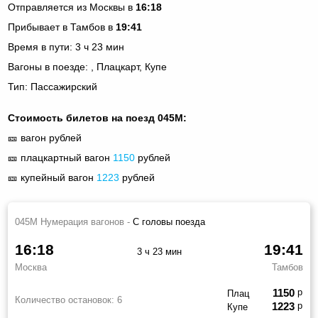
Отправляется из Москвы в
16:18
Прибывает в Тамбов в
19:41
Время в пути: 3 ч 23 мин
Вагоны в поезде: , Плацкарт, Купе
Тип: Пассажирский
Стоимость билетов на поезд 045М:
🎫 вагон
рублей
🎫 плацкартный вагон
1150
рублей
🎫 купейный вагон
1223
рублей
045М Нумерация вагонов -
С головы поезда
16:18
19:41
3 ч 23 мин
Москва
Тамбов
1150
р
Плац
Количество остановок:
6
1223
р
Купе