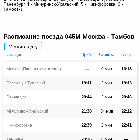
Раненбург, 4 - Мичуринск-Уральский, 5 - Никифоровка, 6 -
Тамбов-1
Расписание поезда 045М Москва - Тамбов
Укажите дату
Cтанция
Приб.
Стоянка
Отпр.
Москва (Павелецкий вокзал)
—
0 мин
16:18
Павелец-1-Тульский
19:41
2 мин
19:43
Раненбург
20:44
2 мин
20:46
Мичуринск-Уральский
21:38
34 мин
22:12
Никифоровка
22:39
2 мин
22:41
Тамбов-1
23:26
0 мин
—