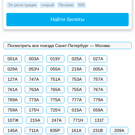
Эл.регистрация
скорый
Питание
Wifi
Найти билеты
Посмотреть все поезда Санкт-Петербург — Москва:
001А
003А
019У
025А
027А
029А
053Ч
055А
219А
005А
127А
747А
751А
753А
757А
761А
763А
765А
755А
767А
769А
773А
775А
777А
779А
759А
175Ч
725Ч
015А
059А
107Ж
215А
247А
771Н
131Г
145А
711А
835Р
161А
231В
209А