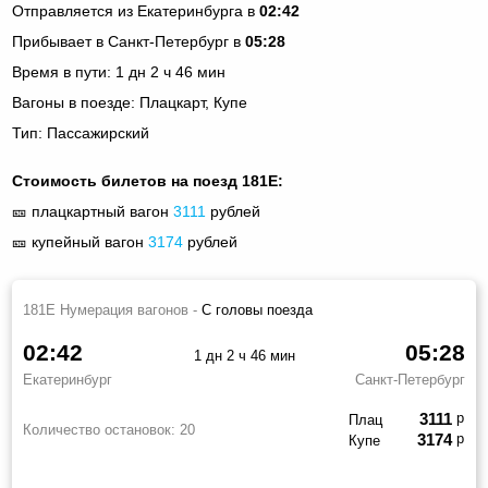
Отправляется из Екатеринбурга в
02:42
Прибывает в Санкт-Петербург в
05:28
Время в пути: 1 дн 2 ч 46 мин
Вагоны в поезде: Плацкарт, Купе
Тип: Пассажирский
Стоимость билетов на поезд 181Е:
🎫 плацкартный вагон
3111
рублей
🎫 купейный вагон
3174
рублей
181Е Нумерация вагонов -
С головы поезда
02:42
05:28
1 дн 2 ч 46 мин
Екатеринбург
Санкт-Петербург
3111
р
Плац
Количество остановок:
20
3174
р
Купе