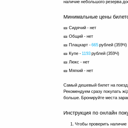
наличие небольшого резерва до
Минимальные цены билетов
🎫 Сидячий - нет
🎫 Общий - нет
🎫 Плацкарт -
665
рублей (
359Ч
)
🎫 Купе -
1193
рублей (
359Ч
)
🎫 Люкс - нет
🎫 Мягкий - нет
Самый дешевый билет на поезд 
Рекомендуем сразу покупать ж/д
больше. Бронируйте места заран
Инструкция по онлайн пок
Чтобы проверить наличие 