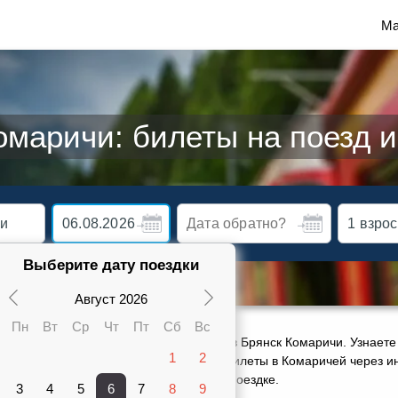
Ма
маричи: билеты на поезд 
Выберите дату поездки
Август 2026
Пн
Вт
Ср
Чт
Пт
Сб
Вс
ктуальное расписание движения поездов Брянск Комаричи. Узнаете 
1
2
карте от 665 руб. Сможете заказать ж/д билеты в Комаричей через и
ами 1 поезда, оставить отзыв о своей поездке.
3
4
5
6
7
8
9