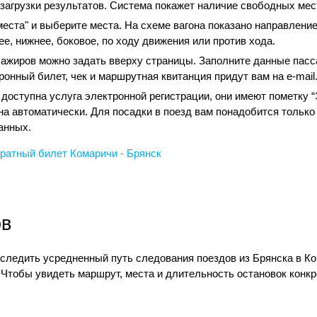
 загрузки результатов. Система покажет наличие свободных мест
еста" и выберите места. На схеме вагона показано направление
е, нижнее, боковое, по ходу движения или против хода.
сажиров можно задать вверху страницы. Заполните данные пасс
онный билет, чек и маршрутная квитанция придут вам на e-mail
оступна услуга электронной регистрации, они имеют пометку “Э
на автоматически. Для посадки в поезд вам понадобится только
анных.
ратный
билет Комаричи - Брянск
ов
следить усредненный путь следования поездов из Брянска в Ко
 Чтобы увидеть маршрут, места и длительность остановок конкр