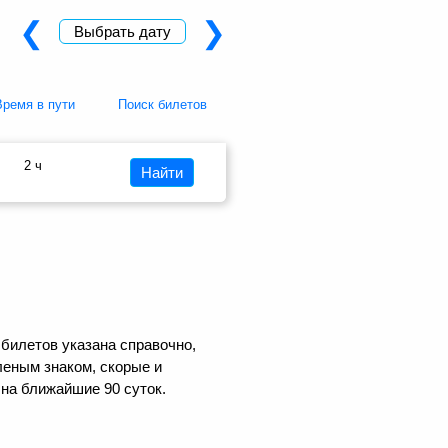
❮
❯
Выбрать дату
Время в пути
Поиск билетов
2 ч
Найти
 билетов указана справочно,
еным знаком, скорые и
на ближайшие 90 суток.