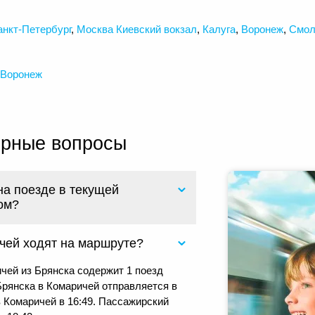
анкт-Петербург
,
Москва Киевский вокзал
,
Калуга
,
Воронеж
,
Смол
Воронеж
ярные вопросы
на поезде в текущей
ом?
чей ходят на маршруте?
чей из Брянска содержит 1 поезд
рянска в Комаричей отправляется в
в Комаричей в 16:49. Пассажирский