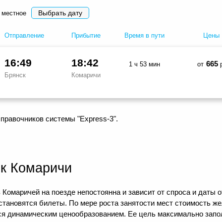
Выбрать дату
 местное
Отправление
Прибытие
Время в пути
Цены
16:49
18:42
665
1 ч 53 мин
от
р
Брянск
Комаричи
правочников системы "Express-3".
к Комаричи
 Комаричей на поезде непостоянна и зависит от спроса и даты 
 становятся билеты. По мере роста занятости мест стоимость ж
тся динамическим ценообразованием. Ее цель максимально зап