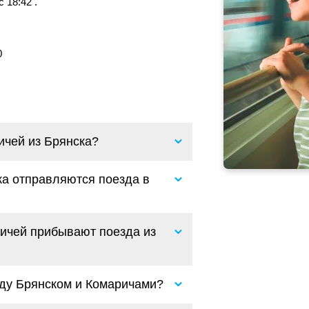
 18:42 .
0
ичей из Брянска?
ка отправляются поезда в
ричей прибывают поезда из
жду Брянском и Комаричами?