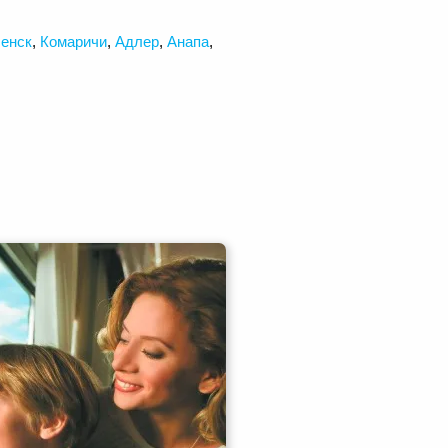
енск
,
Комаричи
,
Адлер
,
Анапа
,