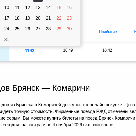
Вагоны
10
рублей
11
12
13
14
15
16
Плацкарт
Купе
17
18
19
20
21
22
23
24
25
26
27
28
29
30
т
Купе
Отправление
Прибытие
31
1193
16:49
18:42
дов Брянск — Комаричи
дов из Брянска в Комаричей доступных к онлайн покупке. Цена
видеть точную стоимость. Фирменные поезда РЖД отмечены зел
кие серым. Вы можете купить билеты на поезд Брянск Комаричи 
сегодня, на завтра и по 4 ноября 2026 включительно.