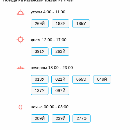
утром 4:00 - 11:00
269Й
183У
185У
днем 12:00 - 17:00
391У
263Й
вечером 18:00 - 23:00
013У
021Й
065Э
049Й
137У
097Й
ночью 00:00 - 03:00
209Й
239Й
277Э