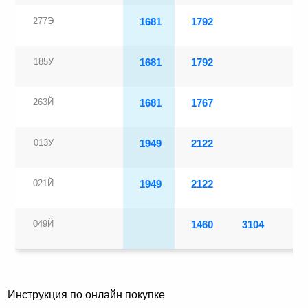
277Э
1681
1792
01:
185У
1681
1792
05:
263Й
1681
1767
16:
013У
1949
2122
20:
021Й
1949
2122
22:
049Й
1460
3104
19:
Инструкция по онлайн покупке