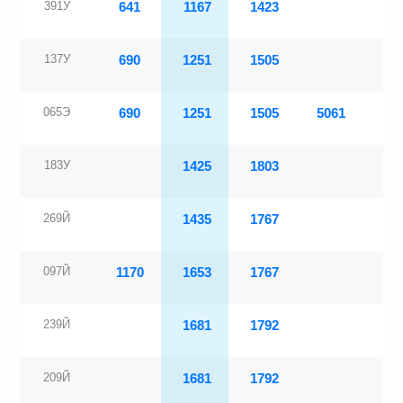
391У
641
1167
1423
16:
137У
690
1251
1505
23:
065Э
690
1251
1505
5061
23:
183У
1425
1803
05:
269Й
1435
1767
05:
097Й
1170
1653
1767
23:
239Й
1681
1792
00:
209Й
1681
1792
01: