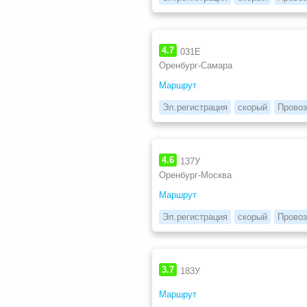
4.7
031Е
Оренбург-Самара
Маршрут
Эл.регистрация
скорый
Провоз
4.6
137У
Оренбург-Москва
Маршрут
Эл.регистрация
скорый
Провоз
3.7
183У
Маршрут