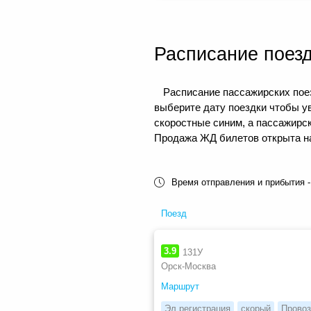
Расписание поез
Расписание пассажирских поез
выберите дату поездки чтобы у
скоростные синим, а пассажирс
Продажа ЖД билетов открыта на 
Время отправления и прибытия -
Поезд
3.9
131У
Орск-Москва
Маршрут
Эл.регистрация
скорый
Провоз