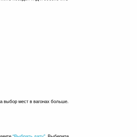
 а выбор мест в вагонах больше.
ажмите
“Выбрать дату”.
Выберите