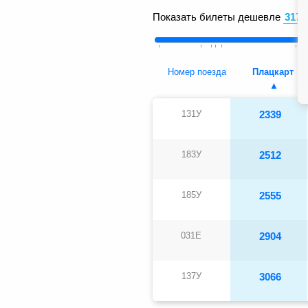
Показать билеты дешевле
Номер поезда
Плацкарт
131У
2339
183У
2512
185У
2555
031Е
2904
137У
3066