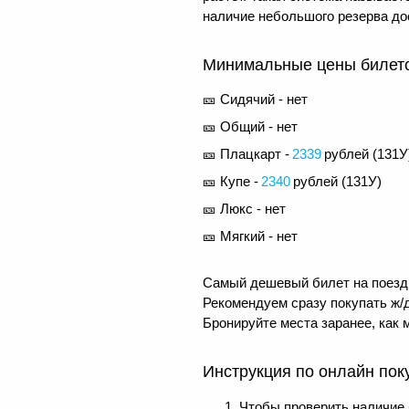
наличие небольшого резерва до
Минимальные цены билетов
🎫 Сидячий - нет
🎫 Общий - нет
🎫 Плацкарт -
2339
рублей (
131У
🎫 Купе -
2340
рублей (
131У
)
🎫 Люкс - нет
🎫 Мягкий - нет
Самый дешевый билет на поезд 
Рекомендуем сразу покупать ж/д
Бронируйте места заранее, как 
Инструкция по онлайн пок
Чтобы проверить наличие