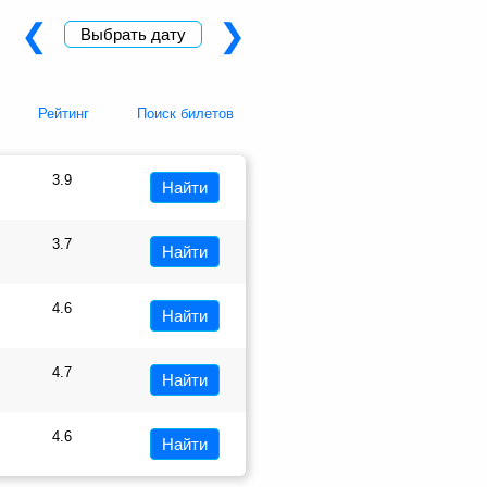
❮
❯
Выбрать дату
Рейтинг
Поиск билетов
3.9
Найти
3.7
Найти
4.6
Найти
4.7
Найти
4.6
Найти