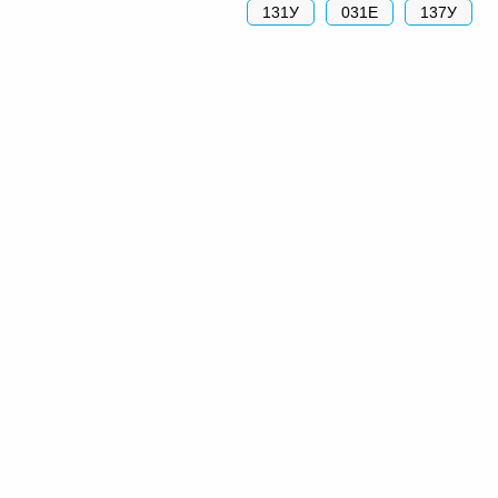
131У
031Е
137У