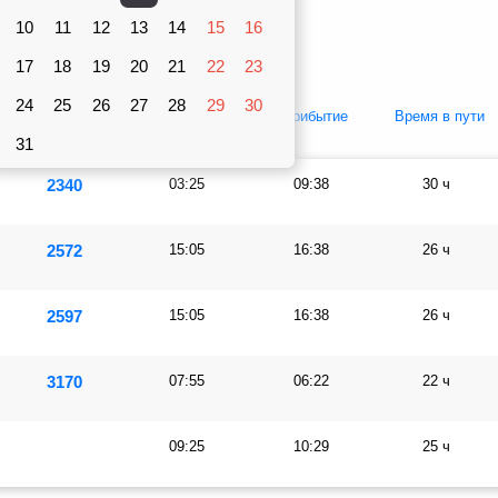
Вагоны
10
рублей
11
12
13
14
15
16
Плацкарт
Купе
17
18
19
20
21
22
23
24
25
26
27
28
29
30
Купе
Отправление
Прибытие
Время в пути
31
2340
03:25
09:38
30 ч
2572
15:05
16:38
26 ч
2597
15:05
16:38
26 ч
3170
07:55
06:22
22 ч
09:25
10:29
25 ч