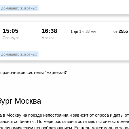
 домашних животных
15:05
16:38
2555
1 дн 1 ч 33 мин
от
Оренбург
Москва
 домашних животных
правочников системы "Express-3".
ург Москва
 в Москву на поезде непостоянна и зависит от спроса и даты о
тановятся билеты. По мере роста занятости мест стоимость же
тся динамическим ценообразованием. Ее цель максимально зап