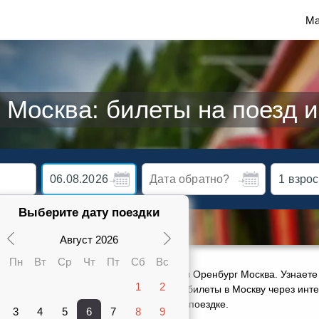
Ма
Москва: билеты на поезд 
Выберите дату поездки
Август 2026
Пн
Вт
Ср
Чт
Пт
Сб
Вс
ктуальное расписание движения поездов Оренбург Москва. Узнаете 
1
2
карте от 2339 руб. Сможете заказать ж/д билеты в Москву через инт
ами 5 поездов, оставить отзыв о своей поездке.
3
4
5
6
7
8
9