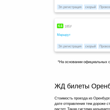
Эл.регистрация
скорый
Провоз
4.6
185У
Маршрут
Эл.регистрация
скорый
Провоз
*На основании официальных с
ЖД билеты Оренб
Стоимость проезда из Оренбурга
дате отправления тем дороже с
растет. Такая система называе