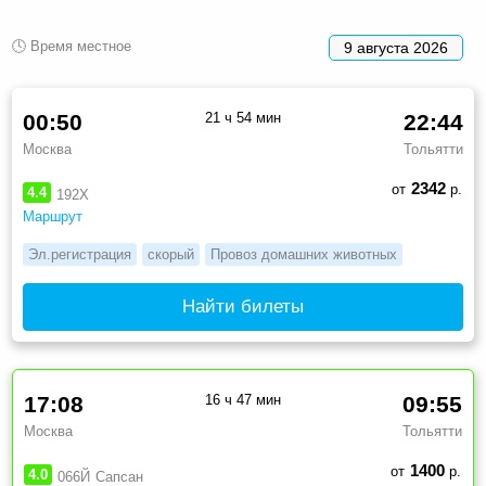
🕓 Время местное
9 августа 2026
00:50
21 ч 54 мин
22:44
Москва
Тольятти
2342
от
р.
4.4
192Х
Маршрут
Эл.регистрация
скорый
Провоз домашних животных
Найти билеты
17:08
16 ч 47 мин
09:55
Москва
Тольятти
1400
от
р.
4.0
066Й
Сапсан