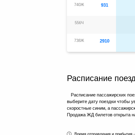
740Ж
931
556Ч
738Ж
2910
Расписание поез
Расписание пассажирских поез
выберите дату поездки чтобы у
скоростные синим, а пассажирс
Продажа ЖД билетов открыта на 
Время отправления и прибытия -