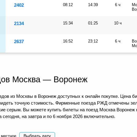
2402
08:12
14:39
6 ч
Мо
Во
2134
15:34
01:25
10 ч
2637
16:52
23:12
6 ч
Во
Мо
дов Москва — Воронеж
дов из Москвы в Воронеж доступных к онлайн покупке. Цена би
видеть точную стоимость. Фирменные поезда РЖД отмечены зел
кие серым. Вы можете купить билеты на поезд Москва Воронеж 
сегодня, на завтра и по 6 ноября 2026 включительно.
Выбрать дату
 местное