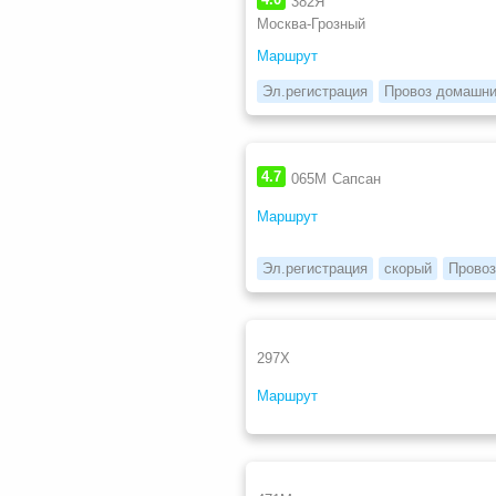
382Я
Москва-Грозный
Маршрут
Эл.регистрация
Провоз домашни
4.7
065М
Сапсан
Маршрут
Эл.регистрация
скорый
Провоз
297Х
Маршрут