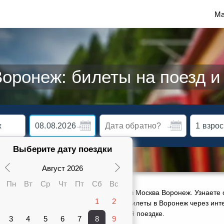
Ма
оронеж: билеты на поезд и
Выберите дату поездки
Август 2026
Пн
Вт
Ср
Чт
Пт
Сб
Вс
ктуальное расписание движения поездов Москва Воронеж. Узнаете 
1
2
карте от 910 руб. Сможете заказать ж/д билеты в Воронеж через инт
ами 23 поездов, оставить отзыв о своей поездке.
3
4
5
6
7
8
9