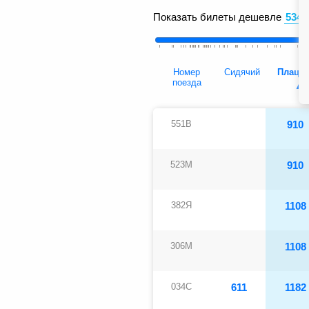
Показать билеты дешевле
Номер
Сидячий
Плацка
поезда
551В
910
523М
910
382Я
1108
306М
1108
034С
611
1182