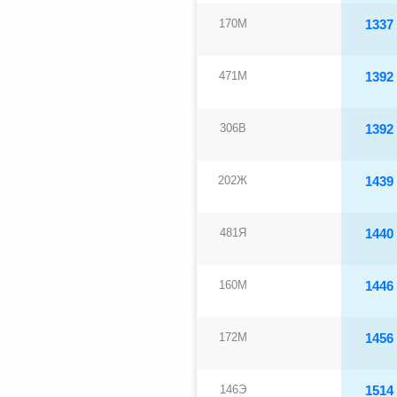
170М
1337
471М
1392
306В
1392
202Ж
1439
481Я
1440
160М
1446
172М
1456
146Э
1514