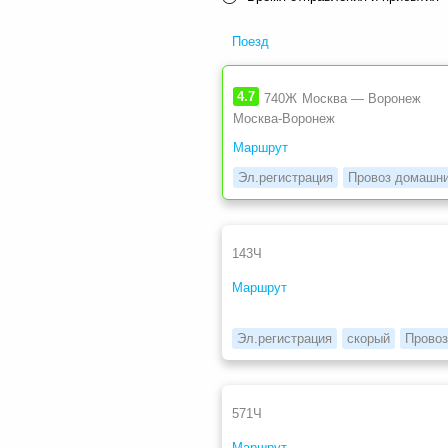
Поезд
4.7
740Ж
Москва — Воронеж
Москва-Воронеж
Маршрут
Эл.регистрация
Провоз домашн
143Ч
Маршрут
Эл.регистрация
скорый
Провоз
571Ч
Маршрут