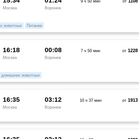
15:34
01:24
1108
9 ч 50 мин
от
Москва
Воронеж
х животных
Питание
16:18
00:08
1228
7 ч 50 мин
от
Москва
Воронеж
 домашних животных
16:35
03:12
1913
10 ч 37 мин
от
Москва
Воронеж