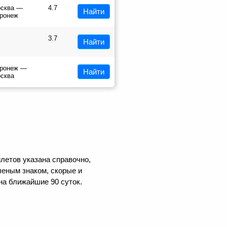
сква —
4.7
Найти
ронеж
3.7
Найти
ронеж —
Найти
сква
летов указана справочно,
еным знаком, скорые и
на ближайшие 90 суток.