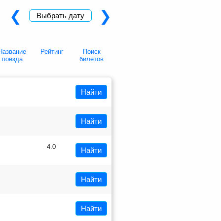
❮
❯
Выбрать дату
Название
Рейтинг
Поиск
поезда
билетов
Найти
Найти
4.0
Найти
Найти
Найти