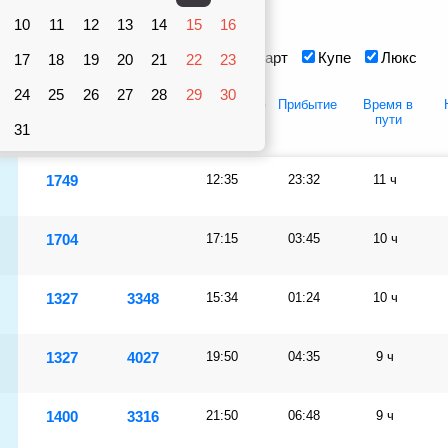
Вагоны
10
рублей
11
12
13
14
15
16
Сидячий
Плацкарт
Купе
Люкс
17
18
19
20
21
22
23
24
25
26
27
28
29
30
рт
Купе
Люкс
Отправление
Прибытие
Время в
пути
31
1749
12:35
23:32
11 ч
1704
17:15
03:45
10 ч
1327
3348
15:34
01:24
10 ч
1327
4027
19:50
04:35
9 ч
1400
3316
21:50
06:48
9 ч