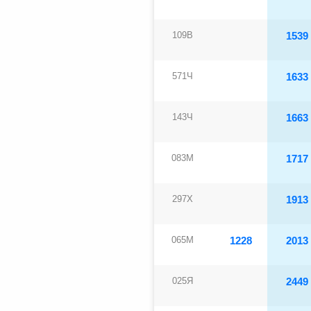
109В
1539
571Ч
1633
143Ч
1663
083М
1717
297Х
1913
065М
1228
2013
025Я
2449