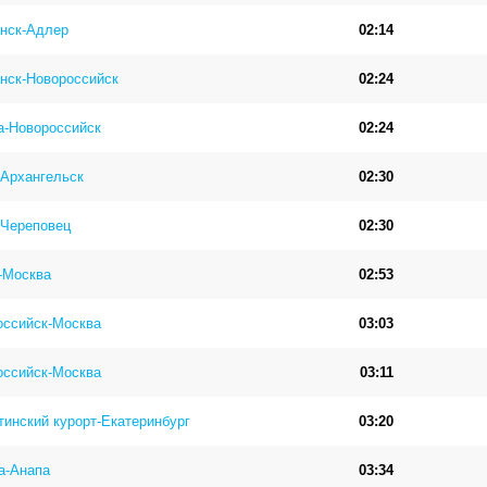
нск-Адлер
02:14
нск-Новороссийск
02:24
а-Новороссийск
02:24
-Архангельск
02:30
-Череповец
02:30
-Москва
02:53
оссийск-Москва
03:03
оссийск-Москва
03:11
инский курорт-Екатеринбург
03:20
а-Анапа
03:34