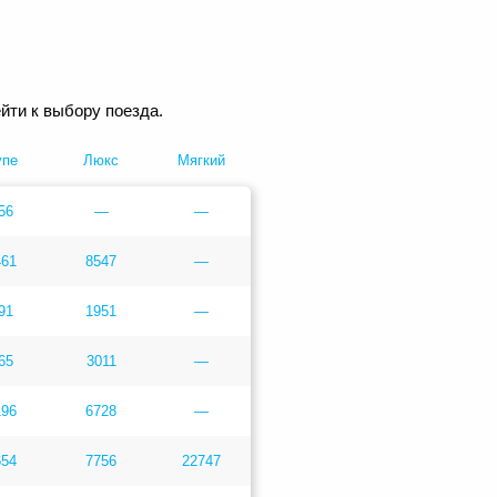
йти к выбору поезда.
упе
Люкс
Мягкий
56
—
—
461
8547
—
91
1951
—
65
3011
—
196
6728
—
654
7756
22747