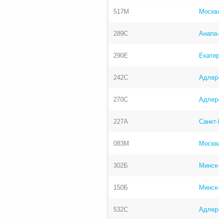
517М
Москв
289С
Анапа-
290Е
Екатер
242С
Адлер
270С
Адлер
227А
Санкт-
083М
Москв
302Б
Минск
150Б
Минск
532С
Адлер