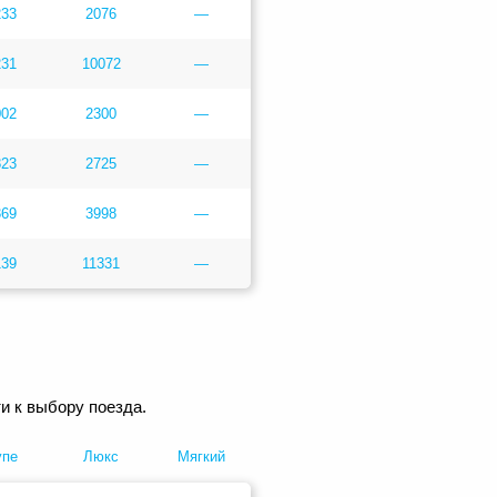
233
2076
—
231
10072
—
002
2300
—
823
2725
—
369
3998
—
139
11331
—
и к выбору поезда.
упе
Люкс
Мягкий