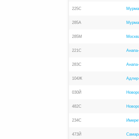
225С
Мурма
285А
Мурма
285М
Москв
221С
Анапа
283С
Анапа
104Ж
Адлер
030Й
Новор
482С
Новор
234С
Имерет
473Й
Самар