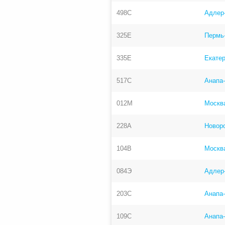
498С
Адлер
325Е
Пермь
335Е
Екатер
517С
Анапа
012М
Москв
228А
Новоро
104В
Москв
084Э
Адлер
203С
Анапа
109С
Анапа