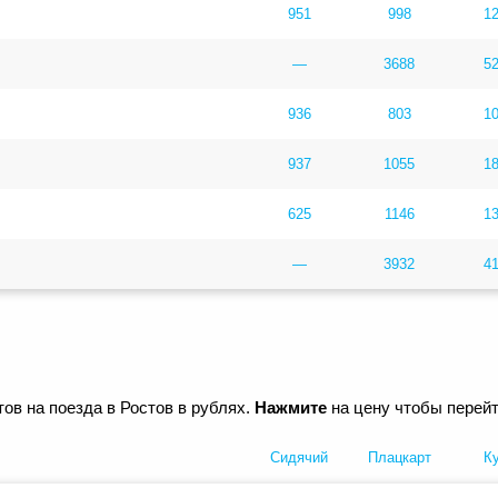
951
998
1
—
3688
5
936
803
1
937
1055
1
625
1146
1
—
3932
4
ов на поезда в Ростов в рублях.
Нажмите
на цену чтобы перейт
Сидячий
Плацкарт
К