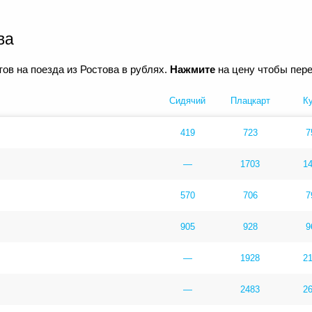
ва
ов на поезда из Ростова в рублях.
Нажмите
на цену чтобы пере
Сидячий
Плацкарт
К
419
723
7
—
1703
1
570
706
7
905
928
9
—
1928
2
—
2483
2