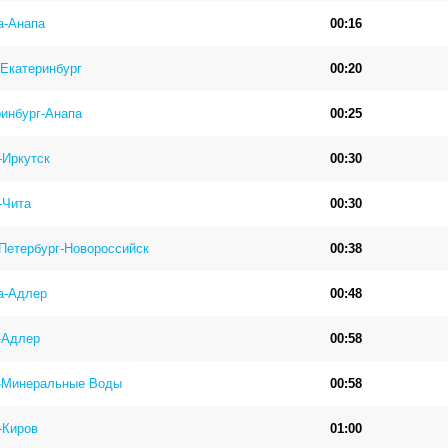
а-Анапа
00:16
Екатеринбург
00:20
инбург-Анапа
00:25
-Иркутск
00:30
-Чита
00:30
Петербург-Новороссийск
00:38
а-Адлер
00:48
-Адлер
00:58
-Минеральные Воды
00:58
-Киров
01:00