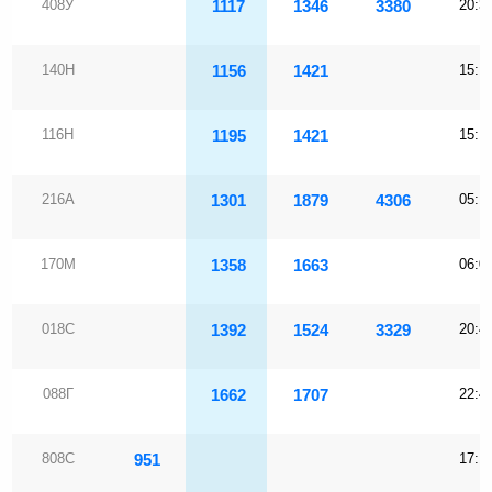
408У
1117
1346
3380
20:3
140Н
1156
1421
15:1
116Н
1195
1421
15:1
216А
1301
1879
4306
05:1
170М
1358
1663
06:0
018С
1392
1524
3329
20:4
088Г
1662
1707
22:4
808С
951
17:1