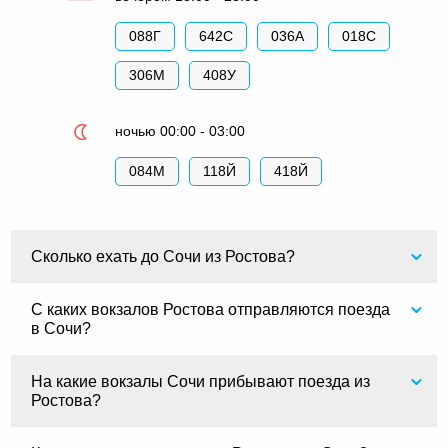
088Г
642С
036А
018С
306М
408У
ночью 00:00 - 03:00
084М
118Й
418Й
Сколько ехать до Сочи из Ростова?
С каких вокзалов Ростова отправляются поезда
в Сочи?
На какие вокзалы Сочи прибывают поезда из
Ростова?