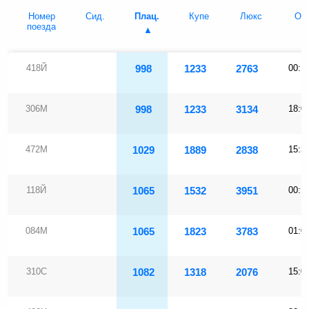
Номер
Сид.
Плац.
Купе
Люкс
Отп
поезда
418Й
998
1233
2763
00:1
306М
998
1233
3134
18:0
472М
1029
1889
2838
15:3
118Й
1065
1532
3951
00:1
084М
1065
1823
3783
01:0
310С
1082
1318
2076
15:0