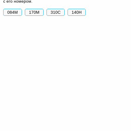
с его номером.
084М
170М
310С
140Н