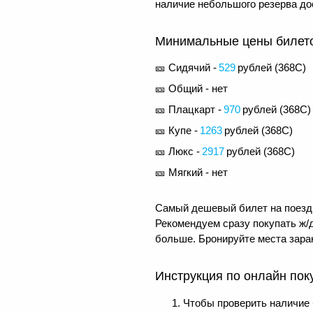
наличие небольшого резерва до
Минимальные цены билетов
🎫 Сидячий -
529
рублей (
368С
)
🎫 Общий - нет
🎫 Плацкарт -
970
рублей (
368С
)
🎫 Купе -
1263
рублей (
368С
)
🎫 Люкс -
2917
рублей (
368С
)
🎫 Мягкий - нет
Самый дешевый билет на поезд 
Рекомендуем сразу покупать ж/д
больше. Бронируйте места заран
Инструкция по онлайн пок
Чтобы проверить наличие 