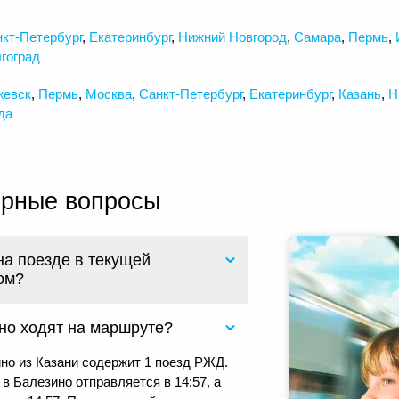
кт-Петербург
,
Екатеринбург
,
Нижний Новгород
,
Самара
,
Пермь
,
гоград
жевск
,
Пермь
,
Москва
,
Санкт-Петербург
,
Екатеринбург
,
Казань
,
Н
да
ярные вопросы
на поезде в текущей
ом?
но ходят на маршруте?
но из Казани содержит 1 поезд РЖД.
в Балезино отправляется в 14:57, а