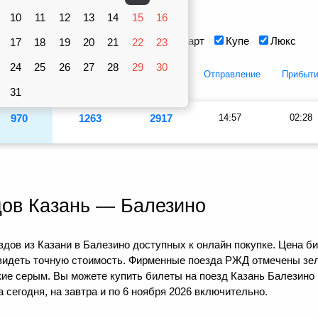
Вагоны
10
рублей
11
12
13
14
15
16
Сидячий
Плацкарт
Купе
Люкс
17
18
19
20
21
22
23
24
25
26
27
28
29
30
Плацкарт
Купе
Люкс
Отправление
Прибыт
31
970
1263
2917
14:57
02:28
дов Казань — Балезино
дов из Казани в Балезино доступных к онлайн покупке. Цена би
видеть точную стоимость. Фирменные поезда РЖД отмечены зел
кие серым. Вы можете купить билеты на поезд Казань Балезино 
сегодня, на завтра и по 6 ноября 2026 включительно.