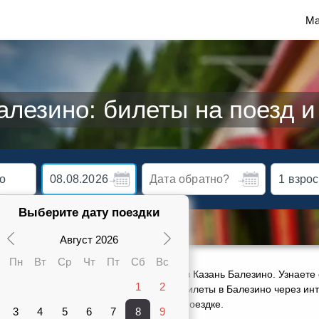
Ма
алезино: билеты на поезд и
Выберите дату поездки
Август 2026
Пн
Вт
Ср
Чт
Пт
Сб
Вс
ктуальное расписание движения поездов Казань Балезино. Узнаете 
1
2
карте от 970 руб. Сможете заказать ж/д билеты в Балезино через ин
ами 1 поезда, оставить отзыв о своей поездке.
3
4
5
6
7
8
9