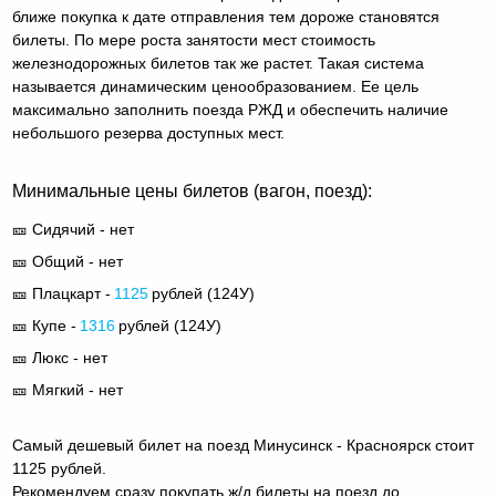
ближе покупка к дате отправления тем дороже становятся
билеты. По мере роста занятости мест стоимость
железнодорожных билетов так же растет. Такая система
называется динамическим ценообразованием. Ее цель
максимально заполнить поезда РЖД и обеспечить наличие
небольшого резерва доступных мест.
Минимальные цены билетов (вагон, поезд):
🎫 Сидячий - нет
🎫 Общий - нет
🎫 Плацкарт -
1125
рублей (
124У
)
🎫 Купе -
1316
рублей (
124У
)
🎫 Люкс - нет
🎫 Мягкий - нет
Самый дешевый билет на поезд Минусинск - Красноярск стоит
1125 рублей.
Рекомендуем сразу покупать ж/д билеты на поезд до