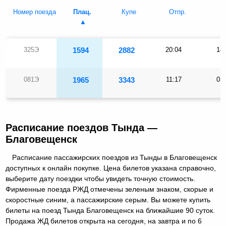
Номер поезда
Плац.
Купе
Отпр.
П
325Э
1594
2882
20:04
14
081Э
1965
3343
11:17
03
Расписание поездов Тында —
Благовещенск
Расписание пассажирских поездов из Тынды в Благовещенск
доступных к онлайн покупке. Цена билетов указана справочно,
выберите дату поездки чтобы увидеть точную стоимость.
Фирменные поезда РЖД отмечены зеленым знаком, скорые и
скоростные синим, а пассажирские серым. Вы можете купить
билеты на поезд Тында Благовещенск на ближайшие 90 суток.
Продажа ЖД билетов открыта на сегодня, на завтра и по 6