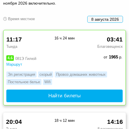
ноября 2026 включительно.
🕓 Время местное
8 августа 2026
11:17
16 ч 24 мин
03:41
Тында
Благовещенск
1965
от
р.
4.6
081Э
Гилюй
Маршрут
Эл.регистрация
скорый
Провоз домашних животных
Постельное белье
Wifi
Найти билеты
20:04
18 ч 12 мин
14:16
Тында
Благовещенск