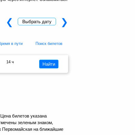
❮
❯
Выбрать дату
Время в пути
Поиск билетов
14 ч
Найти
 Цена билетов указана
тмечены зеленым знаком,
еж Первомайская на ближайшие