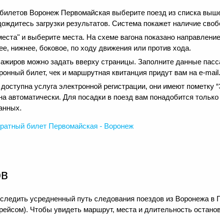
 билетов Воронеж Первомайская выберите поезд из списка выш
дождитесь загрузки результатов. Система покажет наличие своб
еста" и выберите места. На схеме вагона показано направление
е, нижнее, боковое, по ходу движения или против хода.
сажиров можно задать вверху страницы. Заполните данные пасс
онный билет, чек и маршрутная квитанция придут вам на e-mail
оступна услуга электронной регистрации, они имеют пометку “Э
на автоматически. Для посадки в поезд вам понадобится только
анных.
ратный
билет Первомайская - Воронеж
ов
оследить усредненный путь следования поездов из Воронежа в 
рейсом). Чтобы увидеть маршрут, места и длительность останов