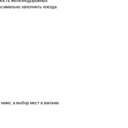
оимость железнодорожных
аксимально заполнить поезда
ниже, а выбор мест в вагонах