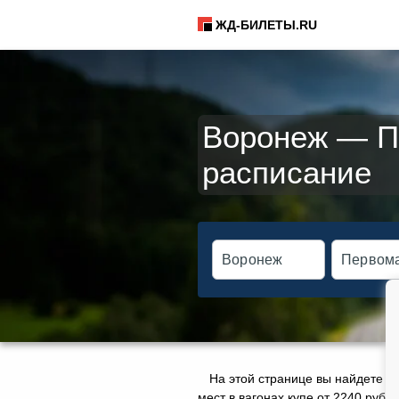
ЖД-БИЛЕТЫ.RU
Воронеж — Пе
расписание
На этой странице вы найдете а
мест в вагонах купе от 2240 руб.