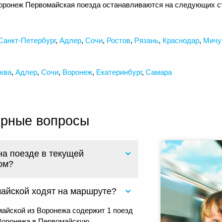
оронеж Первомайская поезда останавливаются на следующих с
Санкт-Петербург
,
Адлер
,
Сочи
,
Ростов
,
Рязань
,
Краснодар
,
Мичу
ква
,
Адлер
,
Сочи
,
Воронеж
,
Екатеринбург
,
Самара
ярные вопросы
на поезде в текущей
ом?
майской ходят на маршруте?
айской из Воронежа содержит 1 поезд
Воронежа в Первомайскую