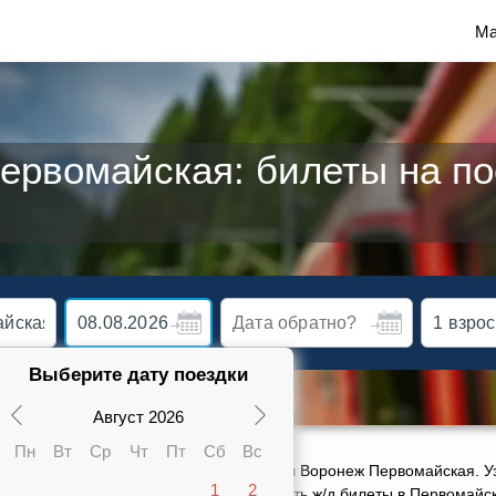
Ма
рвомайская: билеты на по
Выберите дату поездки
Август 2026
Пн
Вт
Ср
Чт
Пт
Сб
Вс
ктуальное расписание движения поездов Воронеж Первомайская. Уз
1
2
 и плацкарте от 1110 руб. Сможете заказать ж/д билеты в Первомай