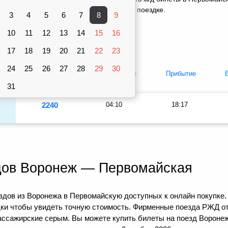
вками 1 поезда, оставить отзыв о своей поездке.
3
4
5
6
7
8
9
Вагоны
10
рублей
11
12
13
14
15
16
Плацкарт
Купе
17
18
19
20
21
22
23
24
25
26
27
28
29
30
т
Купе
Отправление
Прибытие
31
2240
04:10
18:17
дов Воронеж — Первомайская
здов из Воронежа в Первомайскую доступных к онлайн покупке.
дки чтобы увидеть точную стоимость. Фирменные поезда РЖД о
пассажирские серым. Вы можете купить билеты на поезд Ворон