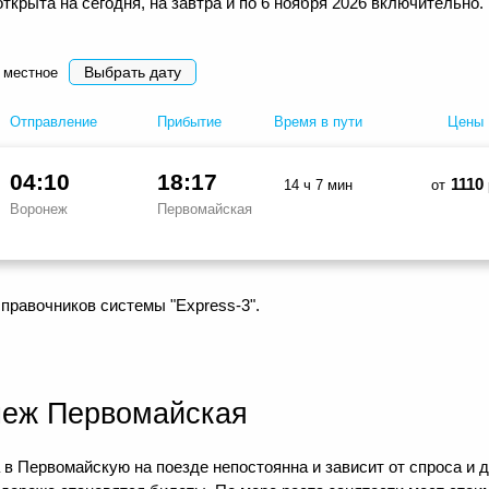
ткрыта на сегодня, на завтра и по 6 ноября 2026 включительно.
Выбрать дату
 местное
Отправление
Прибытие
Время в пути
Цены
04:10
18:17
1110
14 ч 7 мин
от
Воронеж
Первомайская
правочников системы "Express-3".
неж Первомайская
 в Первомайскую на поезде непостоянна и зависит от спроса и 