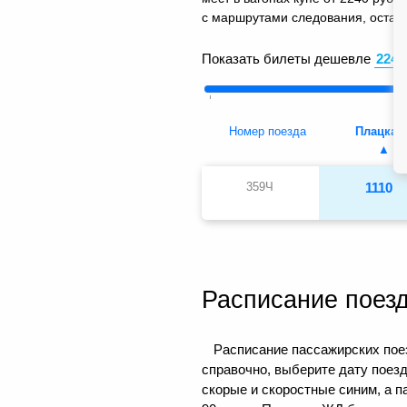
с маршрутами следования, остано
Показать билеты дешевле
Номер поезда
Плацкар
359Ч
1110
Расписание поез
Расписание пассажирских пое
справочно, выберите дату поез
скорые и скоростные синим, а 