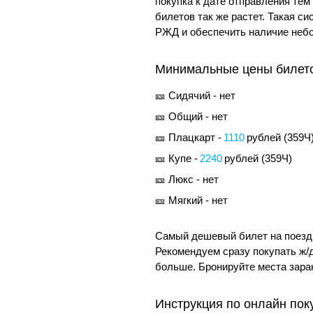
покупка к дате отправления те
билетов так же растет. Такая 
РЖД и обеспечить наличие небо
Минимальные цены билетов
🎫 Сидячий - нет
🎫 Общий - нет
🎫 Плацкарт -
1110
рублей (
359Ч
🎫 Купе -
2240
рублей (
359Ч
)
🎫 Люкс - нет
🎫 Мягкий - нет
Самый дешевый билет на поезд 
Рекомендуем сразу покупать ж/д
больше. Бронируйте места заран
Инструкция по онлайн пок