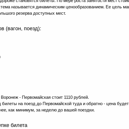
м дороже становятся билеты. По мере роста занятости мест ст
система называется динамическим ценообразованием. Ее цель м
льшого резерва доступных мест.
 (вагон, поезд):
)
Воронеж - Первомайская стоит 1110 рублей.
 билеты на поезд до Первомайской туда и обратно - цена будет 
ее, как минимум, за неделю до вашей поездки.
упке билета