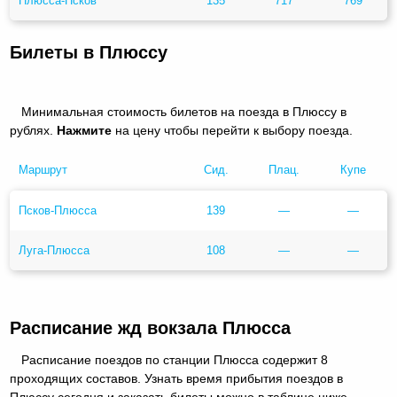
Плюсса-Псков
135
717
769
Билеты в Плюссу
Минимальная стоимость билетов на поезда в Плюссу в
рублях.
Нажмите
на цену чтобы перейти к выбору поезда.
Маршрут
Сид.
Плац.
Купе
Псков-Плюсса
139
—
—
Луга-Плюсса
108
—
—
Расписание жд вокзала Плюсса
Расписание поездов по станции Плюсса содержит 8
проходящих составов. Узнать время прибытия поездов в
Плюссу сегодня и заказать билеты можно в таблице ниже.