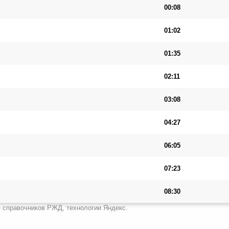
00:08
01:02
01:35
02:11
03:08
04:27
06:05
07:23
08:30
 справочников РЖД, технологии Яндекс.