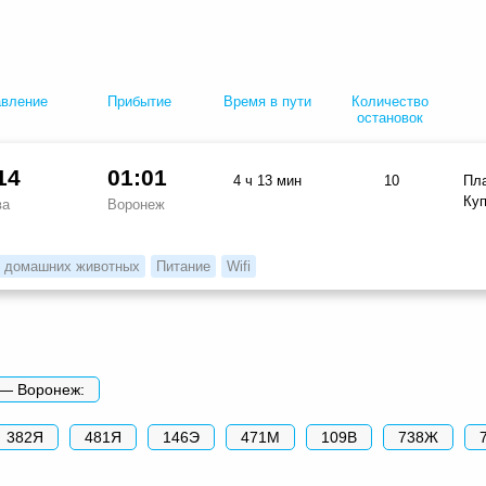
авление
Прибытие
Время в пути
Количество
остановок
14
01:01
4 ч 13 мин
10
Пл
Ку
ва
Воронеж
 домашних животных
Питание
Wifi
 — Воронеж:
382Я
481Я
146Э
471М
109В
738Ж