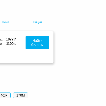
Цена
Опции
1077
р
ац
Найти
1100
р
пе
билеты
740Ж
170М