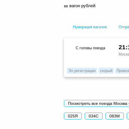
🎫 вагон
рублей
Нумерация вагонов
Отпр
21:
С головы поезда
Моск
Эл.регистрация
скорый
Провоз
Посмотреть все поезда Москва
025Я
034С
083М