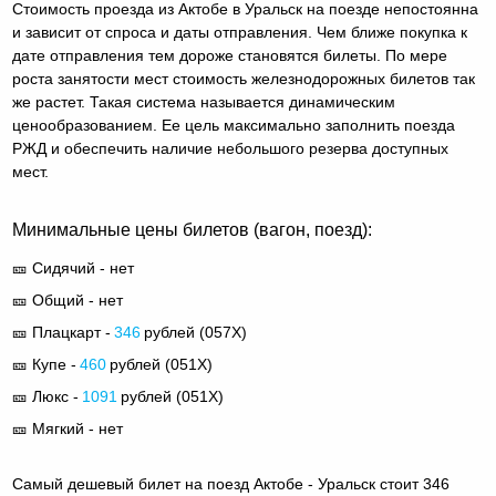
Стоимость проезда из Актобе в Уральск на поезде непостоянна
и зависит от спроса и даты отправления. Чем ближе покупка к
дате отправления тем дороже становятся билеты. По мере
роста занятости мест стоимость железнодорожных билетов так
же растет. Такая система называется динамическим
ценообразованием. Ее цель максимально заполнить поезда
РЖД и обеспечить наличие небольшого резерва доступных
мест.
Минимальные цены билетов (вагон, поезд):
🎫 Сидячий - нет
🎫 Общий - нет
🎫 Плацкарт -
346
рублей (
057Х
)
🎫 Купе -
460
рублей (
051Х
)
🎫 Люкс -
1091
рублей (
051Х
)
🎫 Мягкий - нет
Самый дешевый билет на поезд Актобе - Уральск стоит 346