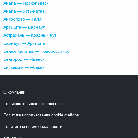
Анапа — Прокопьевск
Анапа — Усть-Катав
Антропово — Галич
Артышта — Барнаул
Астрахань — Красный Кут
Барнаул — Артышта
Белая Калитва — Новороссийск
Белгород — Мценск
Бискамжа — Абакан
О компании
Пользовательское соглашение
Политика использования cookie файлов
Политика конфиденциальности
Контакты