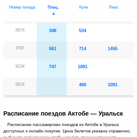
Номер поезда
Плац.
Купе
Люкс
057Х
346
534
379Т
561
714
1455
613Х
747
1081
051Х
460
1091
Расписание поездов Актобе — Уральск
Расписание пассажирских поездов из Актобе в Уральск
доступных к онлайн покупке. Цена билетов указана справочно,