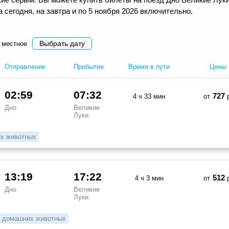
сегодня, на завтра и по 5 ноября 2026 включительно.
Выбрать дату
 местное
Отправление
Прибытие
Время в пути
Цены
02:59
07:32
727
4 ч 33 мин
от
р
Дно
Великие
Луки
х животных
13:19
17:22
512
4 ч 3 мин
от
р
Дно
Великие
Луки
 домашних животных