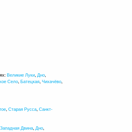
ях:
Великие Луки
,
Дно
,
кое Село
,
Батецкая
,
Чихачёво
,
гое
,
Старая Русса
,
Санкт-
Западная Двина
,
Дно
,