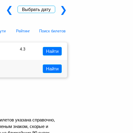
❮
❯
Выбрать дату
ути
Рейтинг
Поиск билетов
4.3
Найти
Найти
илетов указана справочно,
еным знаком, скорые и
 на ближайшие 90 суток.