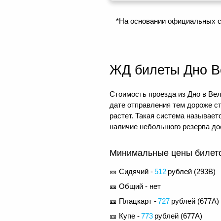
*На основании официальных с
ЖД билеты Дно В
Стоимость проезда из Дно в Вел
дате отправления тем дороже с
растет. Такая система называе
наличие небольшого резерва до
Минимальные цены билетов
🎫 Сидячий -
512
рублей (
293В
)
🎫 Общий - нет
🎫 Плацкарт -
727
рублей (
677А
)
🎫 Купе -
773
рублей (
677А
)