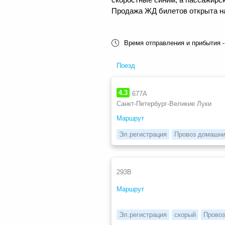
Продажа ЖД билетов открыта на 
Время отправления и прибытия -
Поезд
4.3
677А
Санкт-Петербург-Великие Луки
Маршрут
Эл.регистрация
Провоз домашни
293В
Маршрут
Эл.регистрация
скорый
Провоз