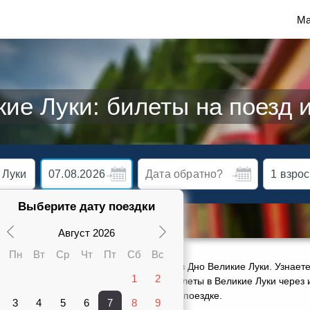
Ма
ие Луки: билеты на поезд 
Выберите дату поездки
Август 2026
Пн
Вт
Ср
Чт
Пт
Сб
Вс
ктуальное расписание движения поездов Дно Великие Луки. Узнаете
1
2
арте от 727 руб. Сможете заказать ж/д билеты в Великие Луки через
ами 2 поездов, оставить отзыв о своей поездке.
3
4
5
6
7
8
9