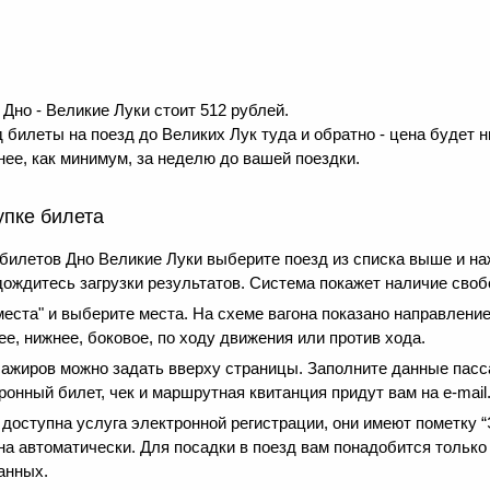
Дно - Великие Луки стоит 512 рублей.
 билеты на поезд до Великих Лук туда и обратно - цена будет н
ее, как минимум, за неделю до вашей поездки.
упке билета
билетов Дно Великие Луки выберите поезд из списка выше и н
дождитесь загрузки результатов. Система покажет наличие своб
еста" и выберите места. На схеме вагона показано направление
е, нижнее, боковое, по ходу движения или против хода.
сажиров можно задать вверху страницы. Заполните данные пасс
онный билет, чек и маршрутная квитанция придут вам на e-mail
оступна услуга электронной регистрации, они имеют пометку “Э
на автоматически. Для посадки в поезд вам понадобится только
анных.