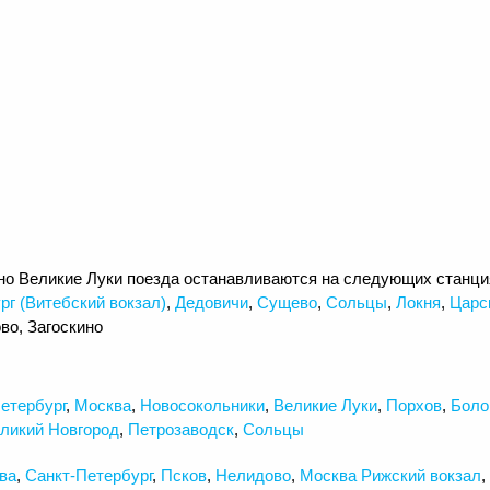
но Великие Луки поезда останавливаются на следующих станци
рг (Витебский вокзал)
,
Дедовичи
,
Сущево
,
Сольцы
,
Локня
,
Царс
во, Загоскино
етербург
,
Москва
,
Новосокольники
,
Великие Луки
,
Порхов
,
Боло
ликий Новгород
,
Петрозаводск
,
Сольцы
ва
,
Санкт-Петербург
,
Псков
,
Нелидово
,
Москва Рижский вокзал
,