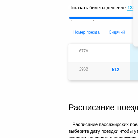
Показать билеты дешевле
Номер поезда
Сидячий
677А
293В
512
Расписание поез
Расписание пассажирских поез
выберите дату поездки чтобы у
скоростные синим, а пассажирс