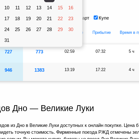
Вагоны
10
рублей
11
12
13
14
15
16
Сидячий
Плацкарт
Купе
17
18
19
20
21
22
23
24
25
26
27
28
29
30
Плацкарт
Купе
Отправление
Прибытие
Время в п
31
727
773
02:59
07:32
5 ч
946
1383
13:19
17:22
4 ч
дов Дно — Великие Луки
дов из Дно в Великие Луки доступных к онлайн покупке. Цена б
видеть точную стоимость. Фирменные поезда РЖД отмечены зел
кие серым. Вы можете купить билеты на поезд Дно Великие Луки