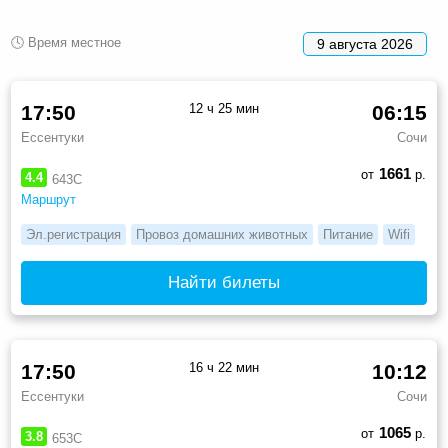
🕓 Время местное
9 августа 2026
17:50
12 ч 25 мин
06:15
Ессентуки
Сочи
1661
от
р.
4.4
643С
Маршрут
Эл.регистрация
Провоз домашних животных
Питание
Wifi
Найти билеты
17:50
16 ч 22 мин
10:12
Ессентуки
Сочи
1065
от
р.
3.8
653С