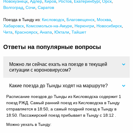
Новокузнецк
,
Адлер
,
Киров
,
Ростов
,
Екатеринбург
,
Орск
,
Волгоград
,
Сочи
,
Саратов
Поезда в Тынду из:
Кисловодск
,
Благовещенск
,
Москва
,
Хабаровск
,
Комсомольск-на-Амуре
,
Нерюнгри
,
Новосибирск
,
Чита
,
Красноярск
,
Анапа
,
Юктали
,
Тайшет
Ответы на популярные вопросы
Можно ли сейчас ехать на поезде в текущей
ситуации с короновирусом?
Какие поезда до Тынды ходят на маршруте?
Расписание поездов до Тынды из Кисловодска содержит 1
поезд РЖД. Самый ранний поезд из Кисловодска в Тынду
отправляется в 18:50, а самый поздний поезд в Тынду в
18:50. Пассажирский поезд прибывает в Тынду с 18:12 .
Можно уехать в Тынду: