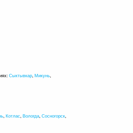
иях:
Сыктывкар
,
Микунь
,
нь
,
Котлас
,
Вологда
,
Сосногорск
,