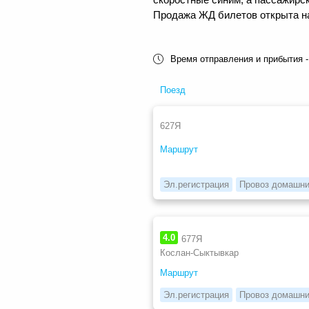
Продажа ЖД билетов открыта на 
Время отправления и прибытия -
Поезд
627Я
Маршрут
Эл.регистрация
Провоз домашни
4.0
677Я
Кослан-Сыктывкар
Маршрут
Эл.регистрация
Провоз домашни