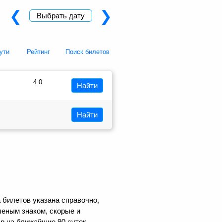
❮
❯
Выбрать дату
ути
Рейтинг
Поиск билетов
4.0
Найти
Найти
 билетов указана справочно,
еным знаком, скорые и
р на ближайшие 90 суток.