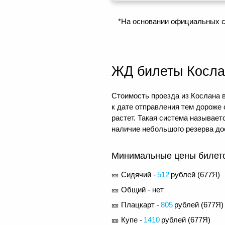
*На основании официальных с
ЖД билеты Косла
Стоимость проезда из Кослана в
к дате отправления тем дороже
растет. Такая система называе
наличие небольшого резерва до
Минимальные цены билетов
🎫 Сидячий -
512
рублей (
677Я
)
🎫 Общий - нет
🎫 Плацкарт -
805
рублей (
677Я
)
🎫 Купе -
1410
рублей (
677Я
)