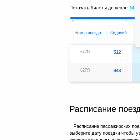
Показать билеты дешевле
Номер поезда
Сидячий
677Я
512
627Я
643
Расписание поез
Расписание пассажирских поез
выберите дату поездки чтобы у
скоростные синим, а пассажирс