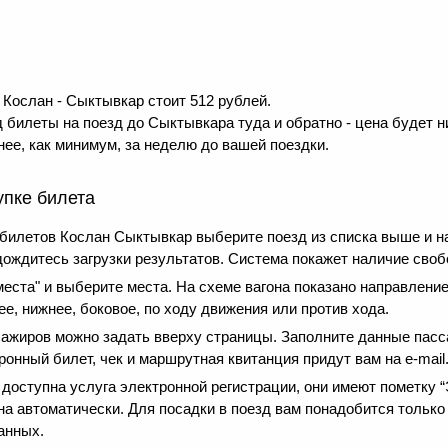
Кослан - Сыктывкар стоит 512 рублей.
 билеты на поезд до Сыктывкара туда и обратно - цена будет н
ее, как минимум, за неделю до вашей поездки.
упке билета
 билетов Кослан Сыктывкар выберите поезд из списка выше и 
дождитесь загрузки результатов. Система покажет наличие своб
еста" и выберите места. На схеме вагона показано направление
е, нижнее, боковое, по ходу движения или против хода.
сажиров можно задать вверху страницы. Заполните данные пасс
онный билет, чек и маршрутная квитанция придут вам на e-mail
оступна услуга электронной регистрации, они имеют пометку “Э
на автоматически. Для посадки в поезд вам понадобится только
анных.