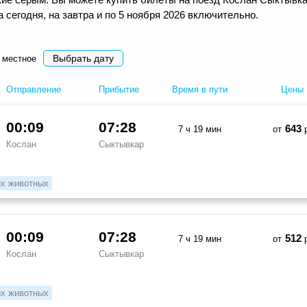
сегодня, на завтра и по 5 ноября 2026 включительно.
Выбрать дату
 местное
Отправление
Прибытие
Время в пути
Цены
00:09
07:28
643
7 ч 19 мин
от
р
Кослан
Сыктывкар
х животных
00:09
07:28
512
7 ч 19 мин
от
р
Кослан
Сыктывкар
х животных