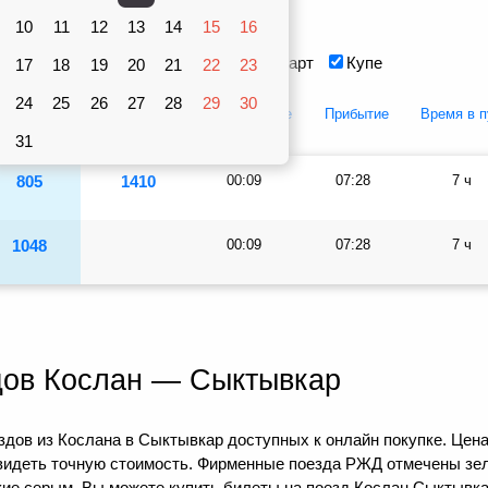
Вагоны
10
рублей
11
12
13
14
15
16
Сидячий
Плацкарт
Купе
17
18
19
20
21
22
23
24
25
26
27
28
29
30
Плацкарт
Купе
Отправление
Прибытие
Время в п
31
805
1410
00:09
07:28
7 ч
1048
00:09
07:28
7 ч
дов Кослан — Сыктывкар
дов из Кослана в Сыктывкар доступных к онлайн покупке. Цена
видеть точную стоимость. Фирменные поезда РЖД отмечены зел
кие серым. Вы можете купить билеты на поезд Кослан Сыктывка