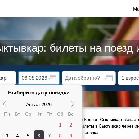
Ма
ктывкар: билеты на поезд 
Выберите дату поездки
Август 2026
Пн
Вт
Ср
Чт
Пт
Сб
Вс
ктуальное расписание движения поездов Кослан Сыктывкар. Узнаете
1
2
карте от 805 руб. Сможете заказать ж/д билеты в Сыктывкар через и
ами 2 поездов, оставить отзыв о своей поездке.
3
4
5
6
7
8
9