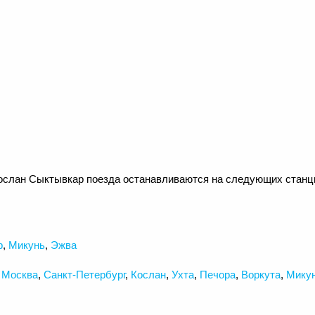
ослан Сыктывкар поезда останавливаются на следующих станц
р
,
Микунь
,
Эжва
,
Москва
,
Санкт-Петербург
,
Кослан
,
Ухта
,
Печора
,
Воркута
,
Мику