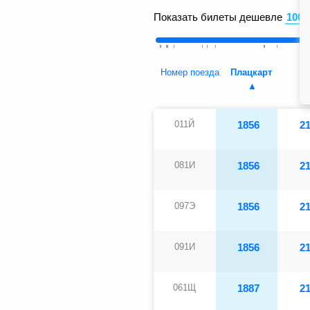
Показать билеты дешевле
Номер поезда
Плацкарт
К
011Й
1856
2
081И
1856
2
097Э
1856
2
091И
1856
2
061Щ
1887
2