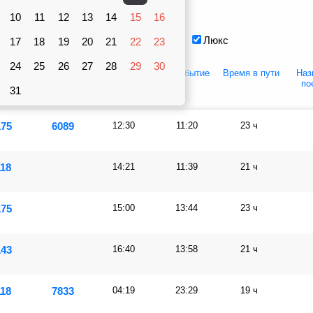
Вагоны
10
рублей
11
12
13
14
15
16
Плацкарт
Купе
Люкс
17
18
19
20
21
22
23
24
25
26
27
28
29
30
упе
Люкс
Отправление
Прибытие
Время в пути
Наз
по
31
175
6089
12:30
11:20
23 ч
118
14:21
11:39
21 ч
175
15:00
13:44
23 ч
143
16:40
13:58
21 ч
118
7833
04:19
23:29
19 ч