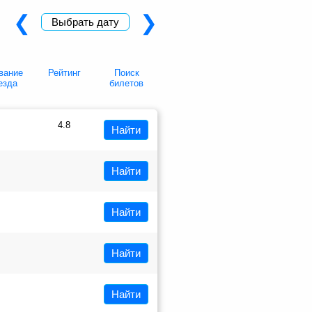
❮
❯
Выбрать дату
вание
Рейтинг
Поиск
езда
билетов
4.8
Найти
Найти
Найти
Найти
Найти