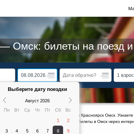
Ма
 — Омск: билеты на поезд и
Выберите дату поездки
Август 2026
Пн
Вт
Ср
Чт
Пт
Сб
Вс
ктуальное расписание движения поездов Красноярск Омск. Узнаете 
1
2
карте от 1856 руб. Сможете заказать ж/д билеты в Омск через инте
ов, оставить отзыв о своей поездке.
3
4
5
6
7
8
9