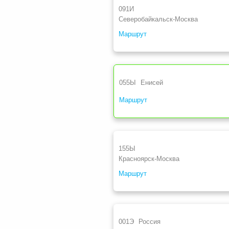
091И
Северобайкальск-Москва
Маршрут
055Ы
Енисей
Маршрут
155Ы
Красноярск-Москва
Маршрут
001Э
Россия