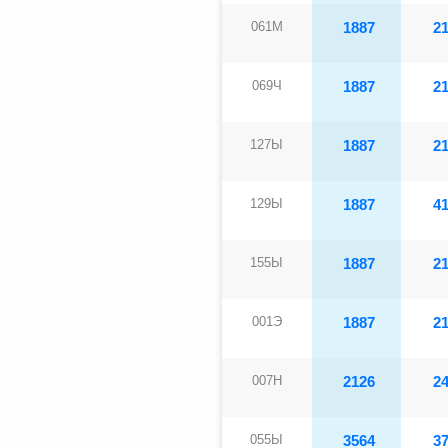
061М
1887
2
069Ч
1887
2
127Ы
1887
2
129Ы
1887
4
155Ы
1887
2
001Э
1887
2
007Н
2126
2
055Ы
3564
3