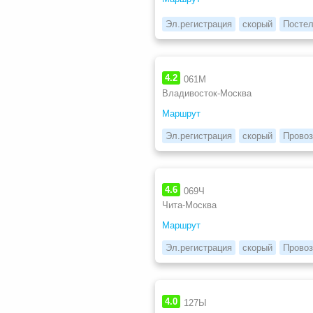
Эл.регистрация
скорый
Постел
4.2
061М
Владивосток-Москва
Маршрут
Эл.регистрация
скорый
Провоз
4.6
069Ч
Чита-Москва
Маршрут
Эл.регистрация
скорый
Провоз
4.0
127Ы