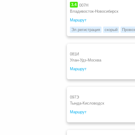
3.4
007Н
Владивосток-Новосибирск
Маршрут
Эл.регистрация
скорый
Провоз
081И
Улан-Удэ-Москва
Маршрут
097Э
Тында-Кисловодск
Маршрут