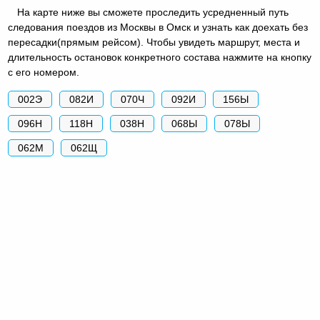
На карте ниже вы сможете проследить усредненный путь
следования поездов из Москвы в Омск и узнать как доехать без
пересадки(прямым рейсом). Чтобы увидеть маршрут, места и
длительность остановок конкретного состава нажмите на кнопку
с его номером.
002Э
082И
070Ч
092И
156Ы
096Н
118Н
038Н
068Ы
078Ы
062М
062Щ