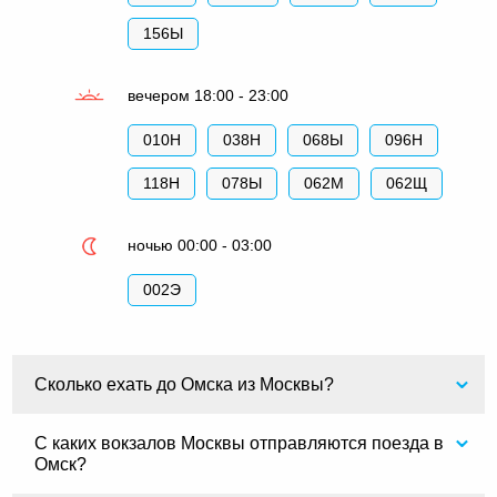
156Ы
вечером 18:00 - 23:00
010Н
038Н
068Ы
096Н
118Н
078Ы
062М
062Щ
ночью 00:00 - 03:00
002Э
Сколько ехать до Омска из Москвы?
С каких вокзалов Москвы отправляются поезда в
Омск?