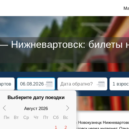
Ма
— Нижневартовск: билеты н
Выберите дату поездки
Август 2026
Пн
Вт
Ср
Чт
Пт
Сб
Вс
ктуальное расписание движения поездов Новокузнецк Нижневартовс
1
2
 Сможете заказать ж/д билеты в Нижневартовск через интернет. Оз