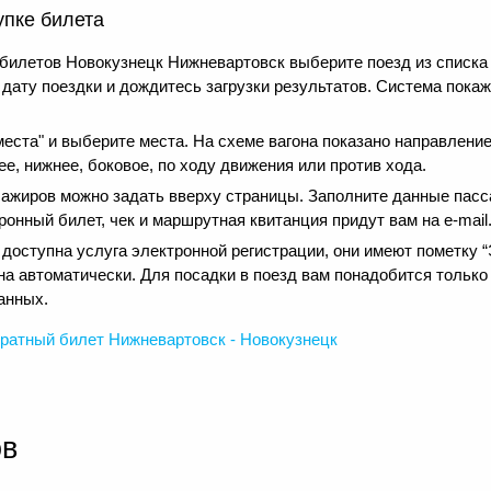
упке билета
билетов Новокузнецк Нижневартовск выберите поезд из списка
дату поездки и дождитесь загрузки результатов. Система покаж
еста" и выберите места. На схеме вагона показано направление
е, нижнее, боковое, по ходу движения или против хода.
сажиров можно задать вверху страницы. Заполните данные пасс
онный билет, чек и маршрутная квитанция придут вам на e-mail
оступна услуга электронной регистрации, они имеют пометку “Э
на автоматически. Для посадки в поезд вам понадобится только
анных.
ратный
билет Нижневартовск - Новокузнецк
ов