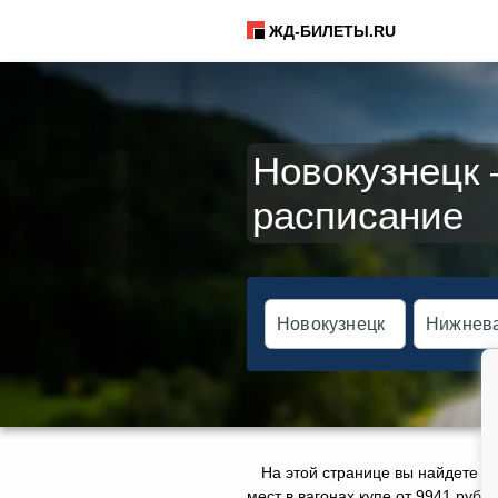
ЖД-БИЛЕТЫ.RU
Новокузнецк 
расписание
На этой странице вы найдете а
мест в вагонах купе от 9941 руб.