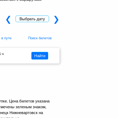
❮
❯
Выбрать дату
 в пути
Поиск билетов
5 ч
Найти
пке. Цена билетов указана
тмечены зеленым знаком,
знецк Нижневартовск на