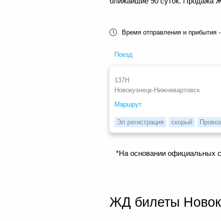
ближайшие 90 суток. Продажа ЖД
Время отправления и прибытия -
Поезд
137Н
Новокузнецк-Нижневартовск
Маршрут
Эл.регистрация
скорый
Провоз
*На основании официальных с
ЖД билеты Новок