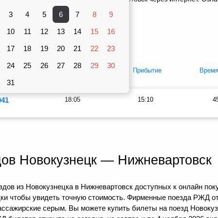
, оставить отзыв о своей поездке.
3
4
5
6
7
8
9
Вагоны
10
рублей
11
12
13
14
15
16
Купе
17
18
19
20
21
22
23
24
25
26
27
28
29
30
упе
Отправление
Прибытие
Время
31
941
18:05
15:10
4
дов Новокузнецк — Нижневартовск
дов из Новокузнецка в Нижневартовск доступных к онлайн поку
дки чтобы увидеть точную стоимость. Фирменные поезда РЖД о
пассажирские серым. Вы можете купить билеты на поезд Новоку