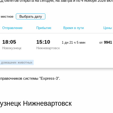
 билетов открыта на сегодня, на завтра и по 4 ноября 2026 вк
Выбрать дату
 местное
Отправление
Прибытие
Время в пути
Цены
18:05
15:10
9941
1 дн 21 ч 5 мин
от
Новокузнецк
Нижневартовск
 домашних животных
правочников системы "Express-3".
узнецк Нижневартовск