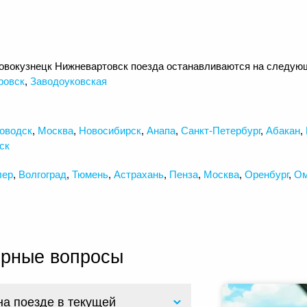
овокузнецк Нижневартовск поезда останавливаются на следую
ровск
,
Заводоуковская
оводск
,
Москва
,
Новосибирск
,
Анапа
,
Санкт-Петербург
,
Абакан
,
ск
лер
,
Волгоград
,
Тюмень
,
Астрахань
,
Пенза
,
Москва
,
Оренбург
,
Ом
ярные вопросы
на поезде в текущей