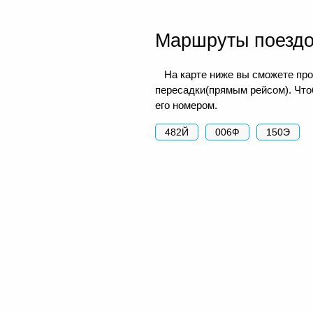
Маршруты поезд
На карте ниже вы сможете про
пересадки(прямым рейсом). Чтоб
его номером.
482Й
006Ф
150Э