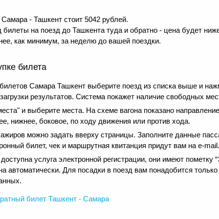
Самара - Ташкент стоит 5042 рублей.
 билеты на поезд до Ташкента туда и обратно - цена будет ниже
ее, как минимум, за неделю до вашей поездки.
упке билета
 билетов Самара Ташкент выберите поезд из списка выше и на
 загрузки результатов. Система покажет наличие свободных мест
еста" и выберите места. На схеме вагона показано направление
е, нижнее, боковое, по ходу движения или против хода.
сажиров можно задать вверху страницы. Заполните данные пасс
онный билет, чек и маршрутная квитанция придут вам на e-mail
оступна услуга электронной регистрации, они имеют пометку “Э
на автоматически. Для посадки в поезд вам понадобится только
анных.
ратный
билет Ташкент - Самара