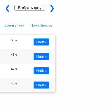
❮
❯
Выбрать дату
Время в пути
Поиск билетов
53 ч
Найти
47 ч
Найти
47 ч
Найти
46 ч
Найти