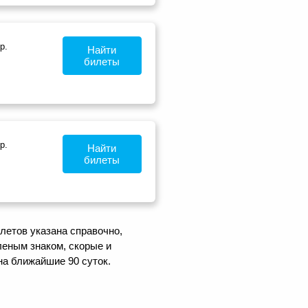
р.
Найти
билеты
р.
Найти
билеты
летов указана справочно,
еным знаком, скорые и
на ближайшие 90 суток.