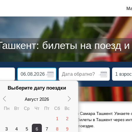
Ма
ашкент: билеты на поезд и
Выберите дату поездки
Август 2026
Пн
Вт
Ср
Чт
Пт
Сб
Вс
ктуальное расписание движения поездов Самара Ташкент. Узнаете о
1
2
карте от 5042 руб. Сможете заказать ж/д билеты в Ташкент через ин
ами 4 поездов, оставить отзыв о своей поездке.
3
4
5
6
7
8
9