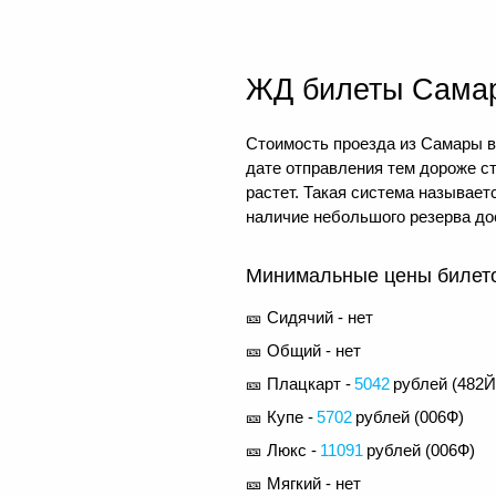
ЖД билеты Сама
Стоимость проезда из Самары в 
дате отправления тем дороже с
растет. Такая система называе
наличие небольшого резерва до
Минимальные цены билетов
🎫 Сидячий - нет
🎫 Общий - нет
🎫 Плацкарт -
5042
рублей (
482Й
🎫 Купе -
5702
рублей (
006Ф
)
🎫 Люкс -
11091
рублей (
006Ф
)
🎫 Мягкий - нет