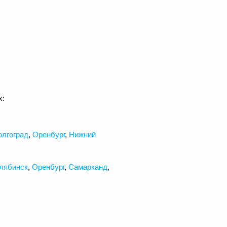
х:
олгоград
,
Оренбург
,
Нижний
лябинск
,
Оренбург
,
Самарканд
,