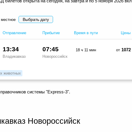
 билетов открыта на сегодня, на завтра и по 5 ноября 2026 вк
Выбрать дату
 местное
Отправление
Прибытие
Время в пути
Цены
13:34
07:45
1072
18 ч 11 мин
от
Владикавказ
Новороссийск
х животных
правочников системы "Express-3".
кавказ Новороссийск