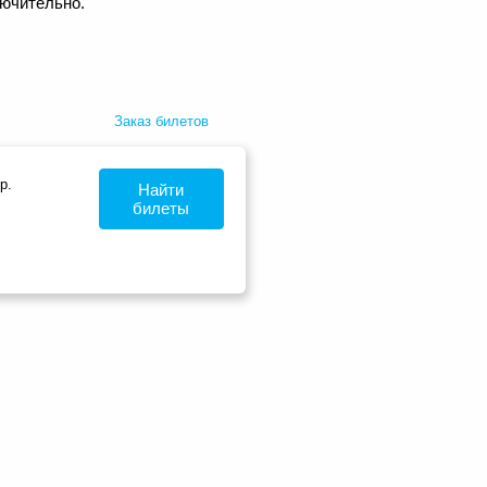
лючительно.
Заказ билетов
р.
Найти
билеты