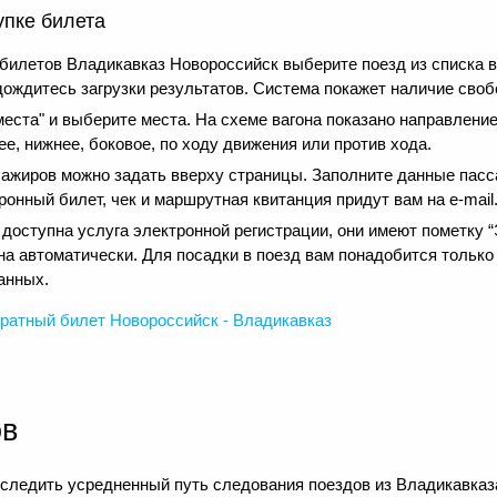
упке билета
билетов Владикавказ Новороссийск выберите поезд из списка
дождитесь загрузки результатов. Система покажет наличие своб
еста" и выберите места. На схеме вагона показано направление
е, нижнее, боковое, по ходу движения или против хода.
сажиров можно задать вверху страницы. Заполните данные пасс
онный билет, чек и маршрутная квитанция придут вам на e-mail
оступна услуга электронной регистрации, они имеют пометку “Э
на автоматически. Для посадки в поезд вам понадобится только
анных.
ратный
билет Новороссийск - Владикавказ
ов
следить усредненный путь следования поездов из Владикавказа