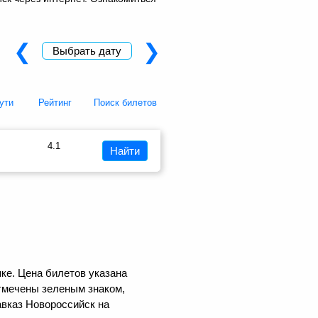
❮
❯
Выбрать дату
ути
Рейтинг
Поиск билетов
4.1
Найти
ке. Цена билетов указана
тмечены зеленым знаком,
авказ Новороссийск на