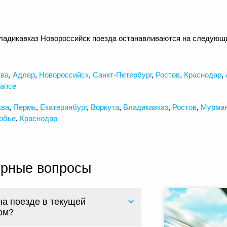
ладикавказ Новороссийск поезда останавливаются на следующи
ва
,
Адлер
,
Новороссийск
,
Санкт-Петербург
,
Ростов
,
Краснодар
,
апсе
ква
,
Пермь
,
Екатеринбург
,
Воркута
,
Владикавказ
,
Ростов
,
Мурма
обье
,
Краснодар
ярные вопросы
на поезде в текущей
ом?