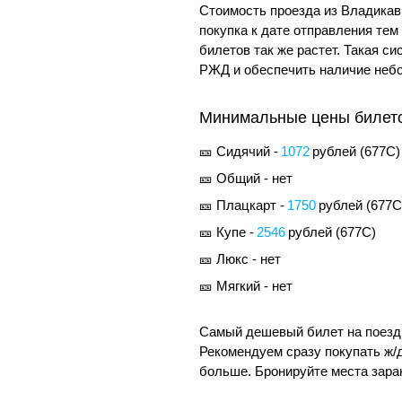
Стоимость проезда из Владикавк
покупка к дате отправления те
билетов так же растет. Такая 
РЖД и обеспечить наличие небо
Минимальные цены билетов
🎫 Сидячий -
1072
рублей (
677С
)
🎫 Общий - нет
🎫 Плацкарт -
1750
рублей (
677С
🎫 Купе -
2546
рублей (
677С
)
🎫 Люкс - нет
🎫 Мягкий - нет
Самый дешевый билет на поезд 
Рекомендуем сразу покупать ж/д
больше. Бронируйте места заран