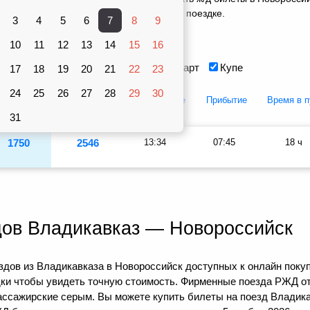
вками 1 поезда, оставить отзыв о своей поездке.
3
4
5
6
7
8
9
Вагоны
10
рублей
11
12
13
14
15
16
Сидячий
Плацкарт
Купе
17
18
19
20
21
22
23
24
25
26
27
28
29
30
Плацкарт
Купе
Отправление
Прибытие
Время в п
31
1750
2546
13:34
07:45
18 ч
дов Владикавказ — Новороссийск
дов из Владикавказа в Новороссийск доступных к онлайн покуп
дки чтобы увидеть точную стоимость. Фирменные поезда РЖД о
пассажирские серым. Вы можете купить билеты на поезд Владик