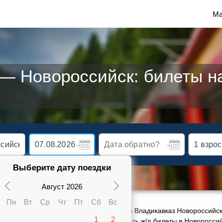
Ма
— Новороссийск: билеты на
Выберите дату поездки
Август 2026
Пн
Вт
Ср
Чт
Пт
Сб
Вс
ктуальное расписание движения поездов Владикавказ Новороссийск
1
2
 и плацкарте от 1750 руб. Сможете заказать ж/д билеты в Новоросси