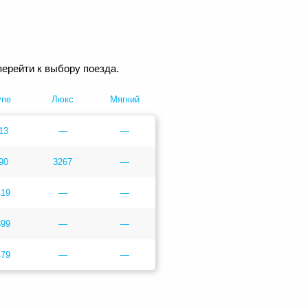
ерейти к выбору поезда.
упе
Люкс
Мягкий
13
—
—
90
3267
—
419
—
—
399
—
—
479
—
—