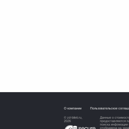
О компании
Пользовательское согла
© zd-bileti.ru,
Данные о стоимости
2026
предоставляются п
поиска инфомации 
отображена на экр