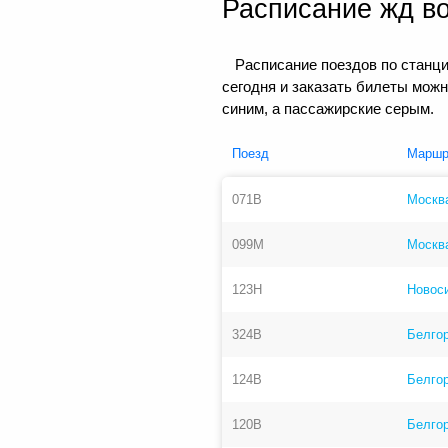
Расписание жд в
Расписание поездов по станц
сегодня и заказать билеты мож
синим, а пассажирские серым.
Поезд
Маршр
071В
Москв
099М
Москв
123Н
Новос
324В
Белго
124В
Белго
120В
Белгор