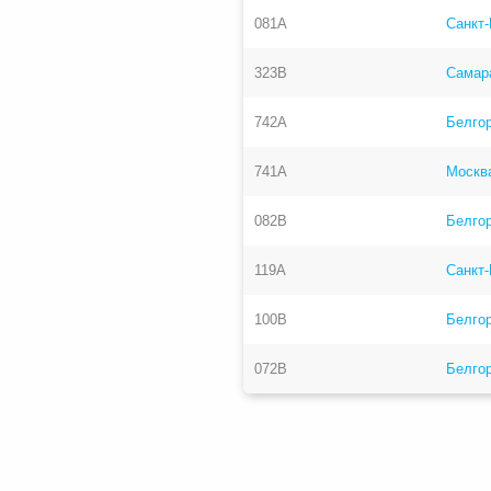
081А
Санкт-
323В
Самар
742А
Белго
741А
Москв
082В
Белгор
119А
Санкт-
100В
Белго
072В
Белго