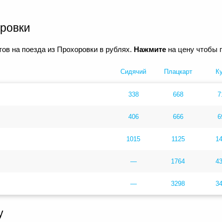
ровки
ов на поезда из Прохоровки в рублях.
Нажмите
на цену чтобы п
Сидячий
Плацкарт
К
338
668
7
406
666
6
1015
1125
1
—
1764
4
—
3298
3
у