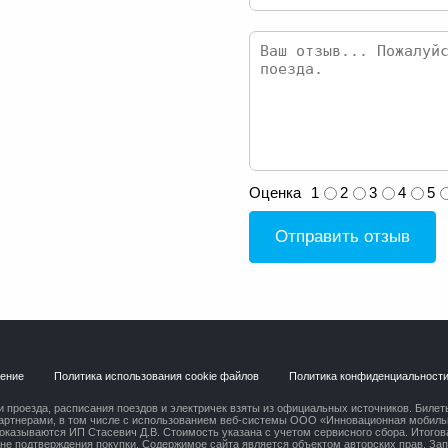
Оценка
1
2
3
4
5
Отправить отзыв
шение
Политика использования cookie файлов
Политика конфиденциальност
 проезда, расписания поездов и электричек взяты из официальных источников. Билет
артнерами, в том числе с использованием веб-системы ООО «Инновационная мобильн
оказываются ИП Стасевич Д.В. Стоимость указана с учетом сервисного сбора. Итогов
ане подтверждения покупки. Содержимое сайта является объектом авторских прав. За