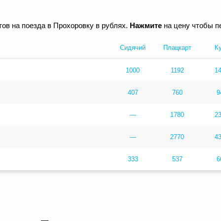
ов на поезда в Прохоровку в рублях.
Нажмите
на цену чтобы п
Сидячий
Плацкарт
К
1000
1192
1
407
760
9
—
1780
2
—
2770
4
333
537
6