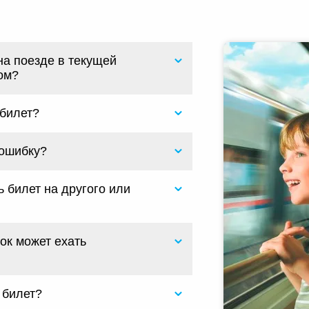
ы
на поезде в текущей
ом?
 билет?
 ошибку?
 билет на другого или
ок может ехать
 билет?