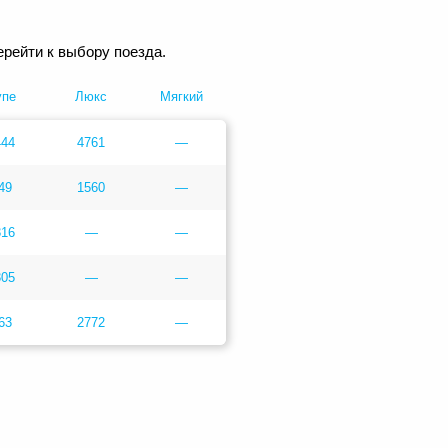
ерейти к выбору поезда.
упе
Люкс
Мягкий
444
4761
—
49
1560
—
316
—
—
305
—
—
63
2772
—