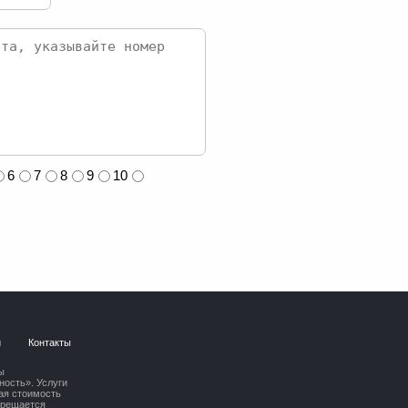
6
7
8
9
10
и
Контакты
ы
ость». Услуги
ая стоимость
прещается