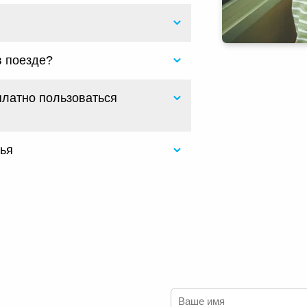
в поезде?
платно пользоваться
лья