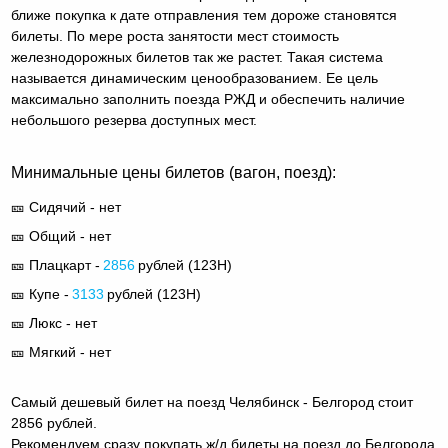
ближе покупка к дате отправления тем дороже становятся
билеты. По мере роста занятости мест стоимость
железнодорожных билетов так же растет. Такая система
называется динамическим ценообразованием. Ее цель
максимально заполнить поезда РЖД и обеспечить наличие
небольшого резерва доступных мест.
Минимальные цены билетов (вагон, поезд):
🎫 Сидячий - нет
🎫 Общий - нет
🎫 Плацкарт -
2856
рублей (
123Н
)
🎫 Купе -
3133
рублей (
123Н
)
🎫 Люкс - нет
🎫 Мягкий - нет
Самый дешевый билет на поезд Челябинск - Белгород стоит
2856 рублей.
Рекомендуем сразу покупать ж/д билеты на поезд до Белгорода