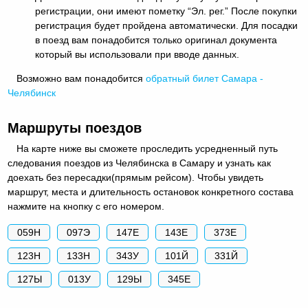
регистрации, они имеют пометку “Эл. рег.” После покупки
регистрация будет пройдена автоматически. Для посадки
в поезд вам понадобится только оригинал документа
который вы использовали при вводе данных.
Возможно вам понадобится
обратный
билет Самара -
Челябинск
Маршруты поездов
На карте ниже вы сможете проследить усредненный путь
следования поездов из Челябинска в Самару и узнать как
доехать без пересадки(прямым рейсом). Чтобы увидеть
маршрут, места и длительность остановок конкретного состава
нажмите на кнопку с его номером.
059Н
097Э
147Е
143Е
373Е
123Н
133Н
343У
101Й
331Й
127Ы
013У
129Ы
345Е