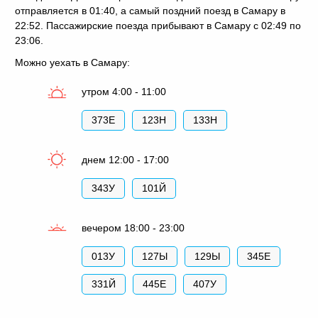
отправляется в 01:40, а самый поздний поезд в Самару в
22:52. Пассажирские поезда прибывают в Самару с 02:49 по
23:06.
Можно уехать в Самару:
утром 4:00 - 11:00
373Е
123Н
133Н
днем 12:00 - 17:00
343У
101Й
вечером 18:00 - 23:00
013У
127Ы
129Ы
345Е
331Й
445Е
407У