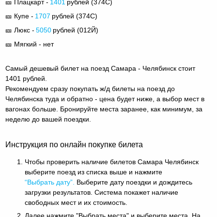
🎫 Плацкарт -
1401
рублей (
374С
)
🎫 Купе -
1707
рублей (
374С
)
🎫 Люкс -
5050
рублей (
012Й
)
🎫 Мягкий - нет
Самый дешевый билет на поезд Самара - Челябинск стоит
1401 рублей.
Рекомендуем сразу покупать ж/д билеты на поезд до
Челябинска туда и обратно - цена будет ниже, а выбор мест в
вагонах больше. Бронируйте места заранее, как минимум, за
неделю до вашей поездки.
Инструкция по онлайн покупке билета
Чтобы проверить наличие билетов Самара Челябинск
выберите поезд из списка выше и нажмите
“Выбрать дату”.
Выберите дату поездки и дождитесь
загрузки результатов. Система покажет наличие
свободных мест и их стоимость.
Далее нажмите "Выбрать места" и выберите места. На