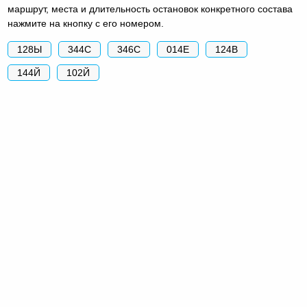
маршрут, места и длительность остановок конкретного состава
нажмите на кнопку с его номером.
128Ы
344С
346С
014Е
124В
144Й
102Й