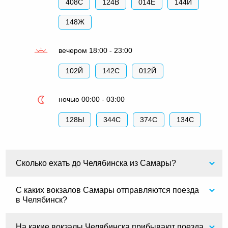
408С
124В
014Е
144Й
148Ж
вечером 18:00 - 23:00
102Й
142С
012Й
ночью 00:00 - 03:00
128Ы
344С
374С
134С
Сколько ехать до Челябинска из Самары?
С каких вокзалов Самары отправляются поезда
в Челябинск?
На какие вокзалы Челябинска прибывают поезда