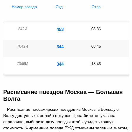
Номер поезда
Сид.
Отпр.
842И
453
08:36
1
7042И
344
08:46
1
7046М
344
18:46
2
Расписание поездов Москва — Большая
Волга
Расписание пассажирских поездов из Москвы в Большую
Волгу доступных к онлайн покупке. Цена билетов указана
справочно, выберите дату поездки чтобы увидеть точную
стоимость. Фирменные поезда РЖД отмечены зеленым знаком,