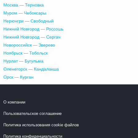
Москва — Терновка
Муром — Чебоксары
Нерюнгри — Свободный
Нижний Новгород — Россошь
Нижний Новгород — Сергач
Новороссийск — Зверево
Ноябрьск — Тобольск
Нурлат — Бугульма
Оленегорск — Кандалакша
Орск — Курган
О компании
Пользовательское соглашение
Политика использования cookie файлов
Политика конфиденциальности