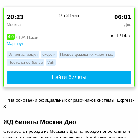
20:23
9 ч 38 мин
06:01
Москва
Дно
1714
от
р.
4.0
010А
Псков
Маршрут
Эл.регистрация
скорый
Провоз домашних животных
Постельное белье
Wifi
Найти билеты
*На основании официальных справочников системы "Express-
3".
ЖД билеты Москва Дно
Стоимость проезда из Москвы в Дно на поезде непостоянна и
зависит от спроса и даты отправления. Чем ближе покупка к