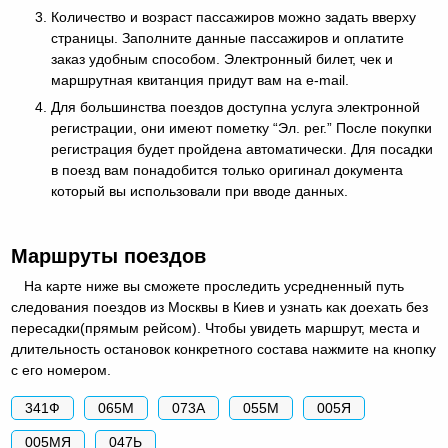
Количество и возраст пассажиров можно задать вверху
страницы. Заполните данные пассажиров и оплатите
заказ удобным способом. Электронный билет, чек и
маршрутная квитанция придут вам на e-mail.
Для большинства поездов доступна услуга электронной
регистрации, они имеют пометку “Эл. рег.” После покупки
регистрация будет пройдена автоматически. Для посадки
в поезд вам понадобится только оригинал документа
который вы использовали при вводе данных.
Маршруты поездов
На карте ниже вы сможете проследить усредненный путь
следования поездов из Москвы в Киев и узнать как доехать без
пересадки(прямым рейсом). Чтобы увидеть маршрут, места и
длительность остановок конкретного состава нажмите на кнопку
с его номером.
341Ф
065М
073А
055М
005Я
005МЯ
047Ь