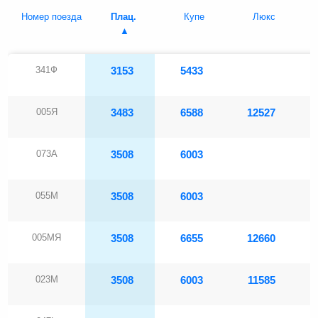
Номер поезда
Плац.
Купе
Люкс
341Ф
3153
5433
005Я
3483
6588
12527
073А
3508
6003
055М
3508
6003
005МЯ
3508
6655
12660
023М
3508
6003
11585