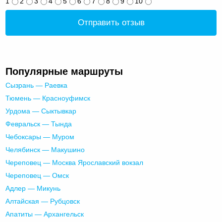
1
2
3
4
5
6
7
8
9
10
Отправить отзыв
Популярные маршруты
Сызрань — Раевка
Тюмень — Красноуфимск
Урдома — Сыктывкар
Февральск — Тында
Чебоксары — Муром
Челябинск — Макушино
Череповец — Москва Ярославский вокзал
Череповец — Омск
Адлер — Микунь
Алтайская — Рубцовск
Апатиты — Архангельск