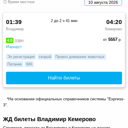
🕓 Время местное
10 августа 2026
01:39
2 дн 2 ч 41 мин
04:20
Владимир
Кемерово
5557
от
р.
4.0
038Н
Маршрут
Эл.регистрация
скорый
Провоз домашних животных
Питание
Wifi
Найти билеты
*На основании официальных справочников системы "Express-
3".
ЖД билеты Владимир Кемерово
Стоимость проезда из Владимира в Кемерово на поезде