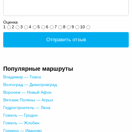
Оценка
1
2
3
4
5
6
7
8
9
10
Отправить отзыв
Популярные маршруты
Владимир — Томск
Волгоград — Димитровград
Воронеж — Новый Афон
Вятские Поляны — Агрыз
Гидростроитель — Лена
Гомель — Гродно
Гомель — Жлобин
Горкино — Иваново