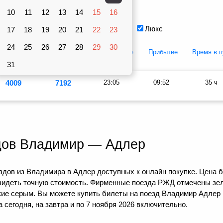
Вагоны
10
рублей
11
12
13
14
15
16
Плацкарт
Купе
Люкс
17
18
19
20
21
22
23
24
25
26
27
28
29
30
Купе
Люкс
Отправление
Прибытие
Время в п
31
4009
7192
23:05
09:52
35 ч
дов Владимир — Адлер
дов из Владимира в Адлер доступных к онлайн покупке. Цена б
видеть точную стоимость. Фирменные поезда РЖД отмечены зел
кие серым. Вы можете купить билеты на поезд Владимир Адлер 
сегодня, на завтра и по 7 ноября 2026 включительно.