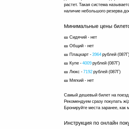
растет. Такая система называе
наличие небольшого резерва до
Минимальные цены билетов
🎫 Сидячий - нет
🎫 Общий - нет
🎫 Плацкарт -
3964
рублей (
087Г
🎫 Купе -
4009
рублей (
087Г
)
🎫 Люкс -
7192
рублей (
087Г
)
🎫 Мягкий - нет
Самый дешевый билет на поезд 
Рекомендуем сразу покупать ж/д
Бронируйте места заранее, как 
Инструкция по онлайн пок