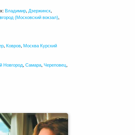
ях:
Владимир
,
Дзержинск
,
вгород (Московский вокзал)
,
ер
,
Ковров
,
Москва Курский
й Новгород
,
Самара
,
Череповец
,