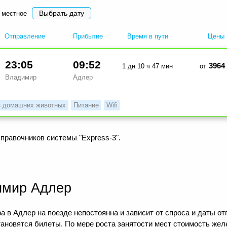
Выбрать дату
 местное
Отправление
Прибытие
Время в пути
Цены
23:05
09:52
3964
1 дн 10 ч 47 мин
от
Владимир
Адлер
з домашних животных
Питание
Wifi
правочников системы "Express-3".
имир Адлер
 в Адлер на поезде непостоянна и зависит от спроса и даты от
тановятся билеты. По мере роста занятости мест стоимость же