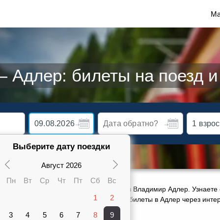
Ма
 Адлер: билеты на поезд и
Выберите дату поездки
Август 2026
Пн
Вт
Ср
Чт
Пт
Сб
Вс
ктуальное расписание движения поездов Владимир Адлер. Узнаете 
1
2
карте от 3964 руб. Сможете заказать ж/д билеты в Адлер через инт
, оставить отзыв о своей поездке.
3
4
5
6
7
8
9