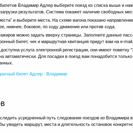
 билетов Владимир Адлер выберите поезд из списка выше и на
 загрузки результатов. Система покажет наличие свободных мест
еста" и выберите места. На схеме вагона показано направление
е, нижнее, боковое, по ходу движения или против хода.
сажиров можно задать вверху страницы. Заполните данные пасс
онный билет, чек и маршрутная квитанция придут вам на e-mail
оступна услуга электронной регистрации, они имеют пометку “Э
на автоматически. Для посадки в поезд вам понадобится только
анных.
ратный
билет Адлер - Владимир
ов
следить усредненный путь следования поездов из Владимира в 
ы увидеть маршрут, места и длительность остановок конкретно