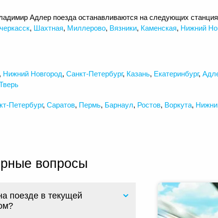
ладимир Адлер поезда останавливаются на следующих станци
черкасск
,
Шахтная
,
Миллерово
,
Вязники
,
Каменская
,
Нижний Но
,
Нижний Новгород
,
Санкт-Петербург
,
Казань
,
Екатеринбург
,
Адл
Тверь
кт-Петербург
,
Саратов
,
Пермь
,
Барнаул
,
Ростов
,
Воркута
,
Нижни
ярные вопросы
на поезде в текущей
ом?