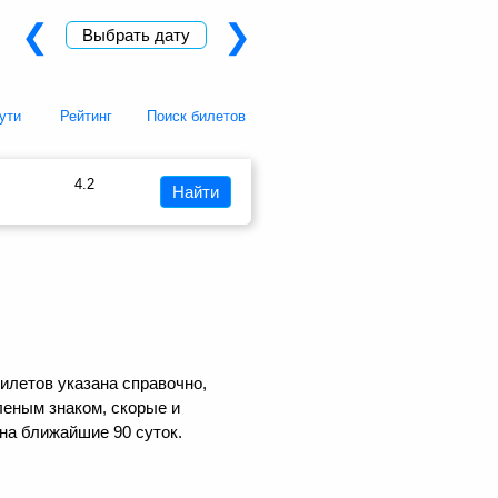
❮
❯
Выбрать дату
ути
Рейтинг
Поиск билетов
4.2
Найти
илетов указана справочно,
еным знаком, скорые и
на ближайшие 90 суток.