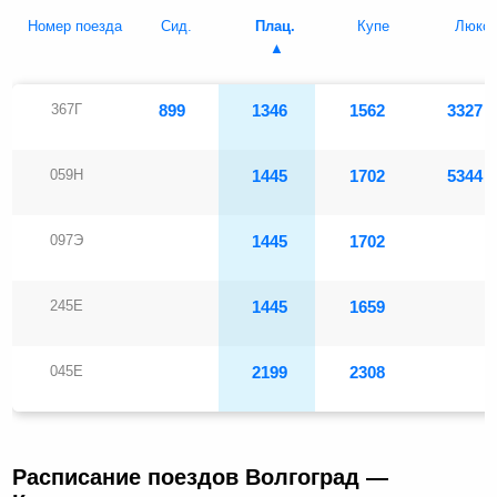
Номер поезда
Сид.
Плац.
Купе
Люкс
367Г
899
1346
1562
3327
059Н
1445
1702
5344
097Э
1445
1702
245Е
1445
1659
045Е
2199
2308
Расписание поездов Волгоград —