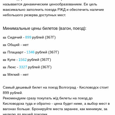
называется динамическим ценообразованием. Ее цель
максимально заполнить поезда РЖД и обеспечить наличие
небольшого резерва доступных мест.
Минимальные цены билетов (вагон, поезд):
🎫 Сидячий -
899
рублей (
367Г
)
🎫 Общий - нет
🎫 Плацкарт -
1346
рублей (
367Г
)
🎫 Купе -
1562
рублей (
367Г
)
🎫 Люкс -
3327
рублей (
367Г
)
🎫 Мягкий - нет
Самый дешевый билет на поезд Волгоград - Кисловодск стоит
899 рублей.
Рекомендуем сразу покупать ж/д билеты на поезд до
Кисловодска туда и обратно - цена будет ниже, а выбор мест в
вагонах больше. Бронируйте места заранее, как минимум, за
неделю до вашей поездки.