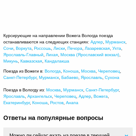
Курсирующие на направлении Вожега Вологда поезда
останавливаются на следующих станциях:
Адлер
,
Мурманск
,
Сочи
,
Воркута
,
Россошь
,
Лиски
,
Печора
,
Лазаревская
,
Ухта
,
Ярославль-Главный
,
Лихая
,
Москва (Ярославский вокзал)
,
Микунь
,
Кавказская
,
Кандалакша
Поезда из Вожеги в:
Вологда
,
Коноша
,
Москва
,
Череповец
,
Санкт-Петербург
,
Мурманск
,
Бабаево
,
Ярославль
,
Сухона
Поезда в Вологду из:
Москва
,
Мурманск
,
Санкт-Петербург
,
Ярославль
,
Архангельск
,
Череповец
,
Адлер
,
Вожега
,
Екатеринбург
,
Коноша
,
Ростов
,
Анапа
Ответы на популярные вопросы
Можно ли сейчас ехать на поезде в текущей