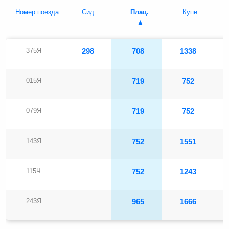
Номер поезда
Сид.
Плац.
Купе
375Я
298
708
1338
015Я
719
752
079Я
719
752
143Я
752
1551
115Ч
752
1243
243Я
965
1666