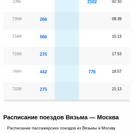
239Б
2102
02:10
736М
266
09:39
734М
566
15:13
716М
275
17:53
744Ч
442
776
18:57
732М
275
21:13
Расписание поездов Вязьма — Москва
Расписание пассажирских поездов из Вязьмы в Москву