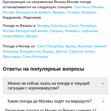
Курсирующие на направлении Вязьма Москва поезда
останавливаются на следующих станциях:
Смоленск
,
Вязьма
,
Москва (Белорусский вокзал)
,
Ярцево
,
Гагарин
,
Можайск
,
Кардымово, Издешково
Поезда из Вязьмы в:
Москва
,
Смоленск
,
Санкт-Петербург
,
Москва Белорусский вокзал
,
Гагарин
,
Можайск
,
Сафоново
,
Новосибирск
,
Ярцево
Поезда в Москву из:
Санкт-Петербург
,
Адлер
,
Воронеж
,
Нижний
Новгород
,
Владивосток
,
Казань
,
Брянск
,
Саратов
,
Анапа
,
Ярославль
,
Сочи
,
Белгород
Ответы на популярные вопросы
Можно ли сейчас ехать на поезде в текущей
ситуации с короновирусом?
Какие поезда до Москвы ходят на маршруте?
Расписание поездов до Москвы из Вязьмы содержит 12