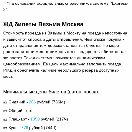
*На основании официальных справочников системы "Express-
3".
ЖД билеты Вязьма Москва
Стоимость проезда из Вязьмы в Москву на поезде непостоянна
и зависит от спроса и даты отправления. Чем ближе покупка к
дате отправления тем дороже становятся билеты. По мере
роста занятости мест стоимость железнодорожных билетов так
же растет. Такая система называется динамическим
ценообразованием. Ее цель максимально заполнить поезда
РЖД и обеспечить наличие небольшого резерва доступных
мест.
Минимальные цены билетов (вагон, поезд):
🎫 Сидячий -
266
рублей (
736М
)
🎫 Общий - нет
🎫 Плацкарт -
1050
рублей (
217Ч
)
🎫 Купе -
776
рублей (
744Ч
)