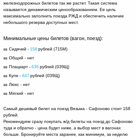
железнодорожных билетов так же растет. Такая система
называется динамическим ценообразованием. Ее цель
максимально заполнить поезда РЖД и обеспечить наличие
небольшого резерва доступных мест.
Минимальные цены билетов (вагон, поезд):
🎫 Сидячий -
158
рублей (
715М
)
🎫 Общий - нет
🎫 Плацкарт -
635
рублей (
039Щ
)
🎫 Купе -
647
рублей (
039Щ
)
🎫 Люкс - нет
🎫 Мягкий - нет
Самый дешевый билет на поезд Вязьма - Сафоново стоит 158
рублей.
Рекомендуем сразу покупать ж/д билеты на поезд до Сафоново
туда и обратно - цена будет ниже, а выбор мест в вагонах
больше. Бронируйте места заранее, как минимум, за неделю