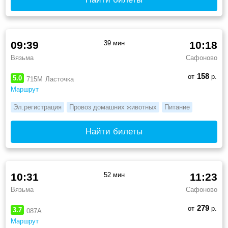
09:39
39 мин
10:18
Вязьма
Сафоново
158
от
р.
5.0
715М
Ласточка
Маршрут
Эл.регистрация
Провоз домашних животных
Питание
Найти билеты
10:31
52 мин
11:23
Вязьма
Сафоново
279
от
р.
3.7
087А
Маршрут