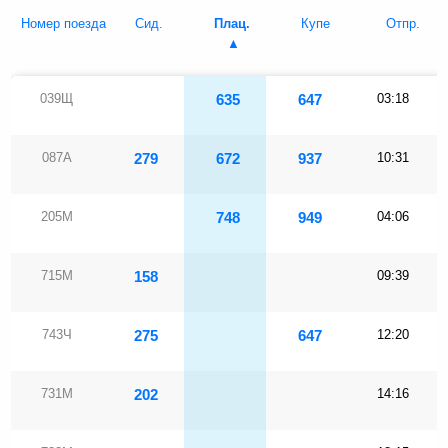
Номер поезда
Сид.
Плац.
Купе
Отпр.
039Щ
635
647
03:18
087А
279
672
937
10:31
205М
748
949
04:06
715М
158
09:39
743Ч
275
647
12:20
731М
202
14:16