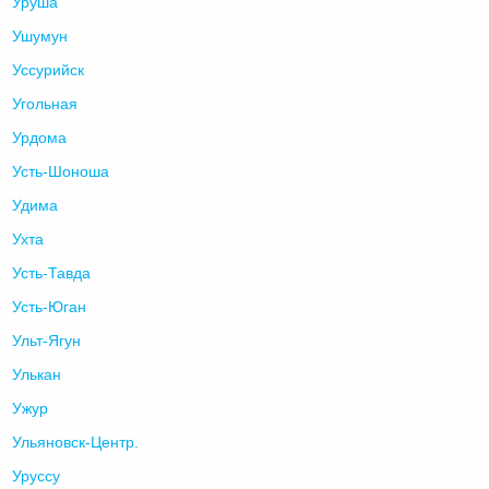
Уруша
Ушумун
Уссурийск
Угольная
Урдома
Усть-Шоноша
Удима
Ухта
Усть-Тавда
Усть-Юган
Ульт-Ягун
Улькан
Ужур
Ульяновск-Центр.
Уруссу