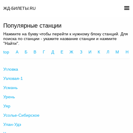
ЖД-БИЛЕТЫ.RU
Популярные станции
Нажмите на букву чтобы перейти к нужному блоку станций. Для
поиска по станции - укажите название станции и нажмите
"Найти".
top
А
Б
В
Г
Д
Е
Ж
З
И
К
Л
М
Н
Угловка
Узловая-1
Усмань
Урень
Уяр
Усолье-Сибирское
Улан-Удэ