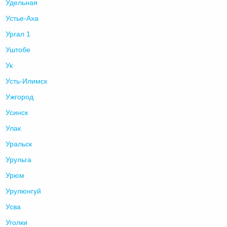
Удельная
Устье-Аха
Ургал 1
Уштобе
Ук
Усть-Илимск
Ужгород
Усинск
Улак
Уральск
Урульга
Урюм
Урулюнгуй
Усва
Уголки