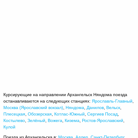
Курсирующие на направлении Архангельск Няндома поезда
останавливаются на следующих станциях:
Ярославль-Главный
,
Москва (Ярославский вокзал)
,
Няндома
,
Данилов
,
Вельск
,
Плесецкая
,
Обозерская
,
Котлас-Южный
,
Сергиев Посад
,
Костылево
,
Зелёный
,
Вожега
,
Кизема
,
Ростов-Ярославский
,
Кулой
Поезда из Архангельска в:
Москва
,
Адлер
,
Санкт-Петербург
,