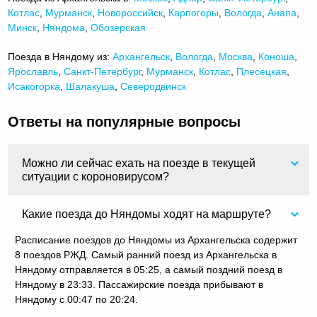
Котлас
,
Мурманск
,
Новороссийск
,
Карпогоры
,
Вологда
,
Анапа
,
Минск
,
Няндома
,
Обозерская
Поезда в Няндому из:
Архангельск
,
Вологда
,
Москва
,
Коноша
,
Ярославль
,
Санкт-Петербург
,
Мурманск
,
Котлас
,
Плесецкая
,
Исакогорка
,
Шалакуша
,
Северодвинск
Ответы на популярные вопросы
Можно ли сейчас ехать на поезде в текущей
ситуации с короновирусом?
Какие поезда до Няндомы ходят на маршруте?
Расписание поездов до Няндомы из Архангельска содержит
8 поездов РЖД. Самый ранний поезд из Архангельска в
Няндому отправляется в 05:25, а самый поздний поезд в
Няндому в 23:33. Пассажирские поезда прибывают в
Няндому с 00:47 по 20:24.