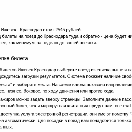
Ижевск - Краснодар стоит 2545 рублей.
 билеты на поезд до Краснодара туда и обратно - цена будет ни
ее, как минимум, за неделю до вашей поездки.
упке билета
 билетов Ижевск Краснодар выберите поезд из списка выше и 
дождитесь загрузки результатов. Система покажет наличие своб
еста" и выберите места. На схеме вагона показано направление
е, нижнее, боковое, по ходу движения или против хода.
сажиров можно задать вверху страницы. Заполните данные пасс
онный билет, чек и маршрутная квитанция придут вам на e-mail
оступна услуга электронной регистрации, они имеют пометку “Э
на автоматически. Для посадки в поезд вам понадобится только
анных.