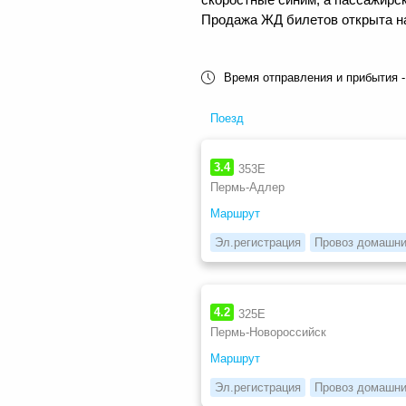
Продажа ЖД билетов открыта на 
Время отправления и прибытия -
Поезд
3.4
353Е
Пермь-Адлер
Маршрут
Эл.регистрация
Провоз домашни
4.2
325Е
Пермь-Новороссийск
Маршрут
Эл.регистрация
Провоз домашни