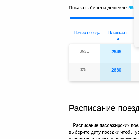
Показать билеты дешевле
Номер поезда
Плацкарт
353Е
2545
325Е
2630
Расписание поез
Расписание пассажирских поез
выберите дату поездки чтобы у
скоростные синим, а пассажирс