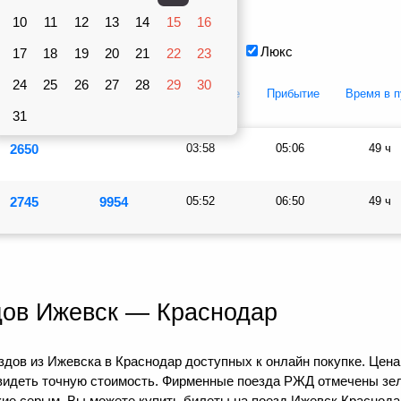
Вагоны
10
рублей
11
12
13
14
15
16
Плацкарт
Купе
Люкс
17
18
19
20
21
22
23
24
25
26
27
28
29
30
Купе
Люкс
Отправление
Прибытие
Время в п
31
2650
03:58
05:06
49 ч
2745
9954
05:52
06:50
49 ч
дов Ижевск — Краснодар
дов из Ижевска в Краснодар доступных к онлайн покупке. Цена
видеть точную стоимость. Фирменные поезда РЖД отмечены зел
кие серым. Вы можете купить билеты на поезд Ижевск Краснода