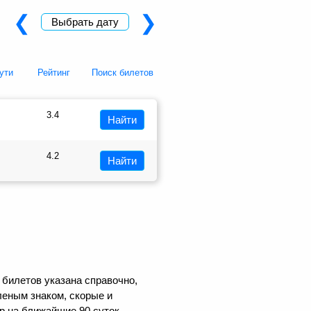
❮
❯
Выбрать дату
ути
Рейтинг
Поиск билетов
3.4
Найти
4.2
Найти
 билетов указана справочно,
еным знаком, скорые и
р на ближайшие 90 суток.