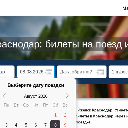
Ма
аснодар: билеты на поезд 
Выберите дату поездки
Август 2026
Пн
Вт
Ср
Чт
Пт
Сб
Вс
ктуальное расписание движения поездов Ижевск Краснодар. Узнаете
1
2
карте от 2545 руб. Сможете заказать ж/д билеты в Краснодар через 
ами 2 поездов, оставить отзыв о своей поездке.
3
4
5
6
7
8
9