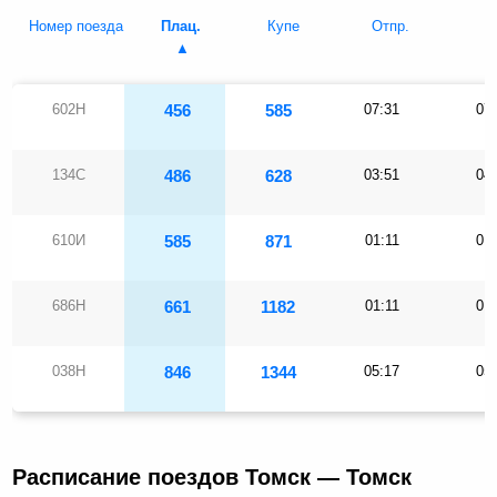
Номер поезда
Плац.
Купе
Отпр.
П
602Н
456
585
07:31
07
134С
486
628
03:51
04
610И
585
871
01:11
01
686Н
661
1182
01:11
01
038Н
846
1344
05:17
05
Расписание поездов Томск — Томск