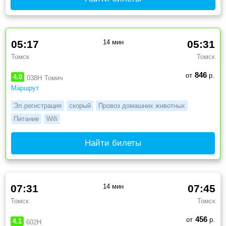
05:17
14 мин
05:31
Томск
Томск
846
от
р.
4.0
038Н
Томич
Маршрут
Эл.регистрация
скорый
Провоз домашних животных
Питание
Wifi
Найти билеты
07:31
14 мин
07:45
Томск
Томск
456
от
р.
4.1
602Н