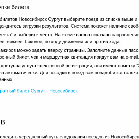
упке билета
билетов Новосибирск Сургут выберите поезд из списка выше и
дождитесь загрузки результатов. Система покажет наличие своб
еста" и выберите места. На схеме вагона показано направление
е, нижнее, боковое, по ходу движения или против хода.
сажиров можно задать вверху страницы. Заполните данные пасс
онный билет, чек и маршрутная квитанция придут вам на e-mail
оступна услуга электронной регистрации, они имеют пометку “Э
на автоматически. Для посадки в поезд вам понадобится только
анных.
ратный
билет Сургут - Новосибирск
ов
следить усредненный путь следования поездов из Новосибирска