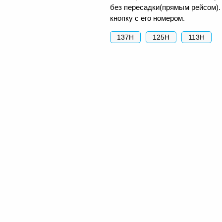
без пересадки(прямым рейсом).
кнопку с его номером.
137Н
125Н
113Н