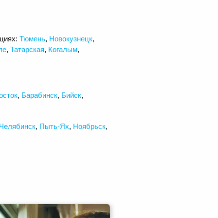
нциях:
Тюмень
,
Новокузнецк
,
пе
,
Татарская
,
Когалым
,
осток
,
Барабинск
,
Бийск
,
Челябинск
,
Пыть-Ях
,
Ноябрьск
,