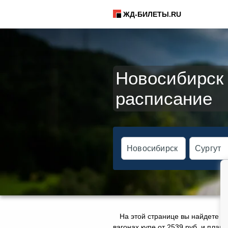
ЖД-БИЛЕТЫ.RU
Новосибирск 
расписание
На этой странице вы найдете а
вагонах купе от 2539 руб. и плац