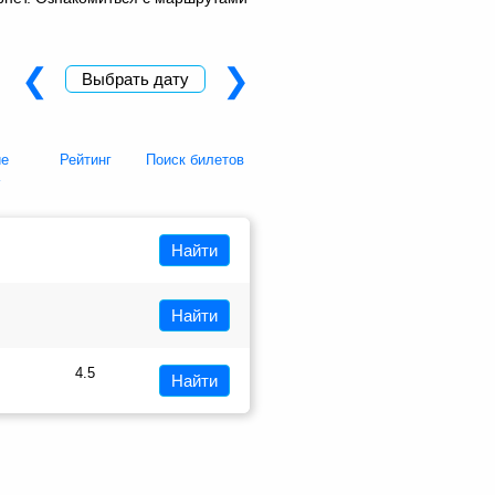
❮
❯
Выбрать дату
ие
Рейтинг
Поиск билетов
а
Найти
Найти
4.5
Найти