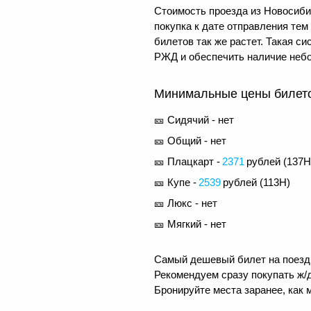
Стоимость проезда из Новосибир
покупка к дате отправления те
билетов так же растет. Такая 
РЖД и обеспечить наличие небо
Минимальные цены билетов
🎫 Сидячий - нет
🎫 Общий - нет
🎫 Плацкарт -
2371
рублей (
137Н
🎫 Купе -
2539
рублей (
113Н
)
🎫 Люкс - нет
🎫 Мягкий - нет
Самый дешевый билет на поезд 
Рекомендуем сразу покупать ж/д
Бронируйте места заранее, как 