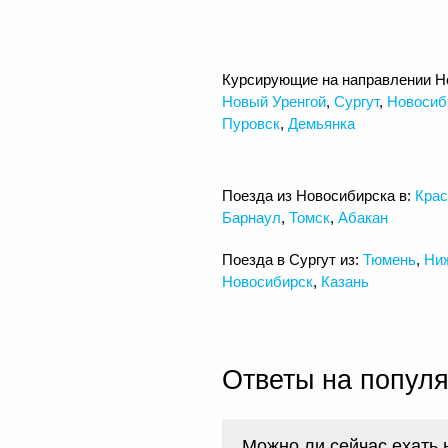
Курсирующие на направлении Н
Новый Уренгой
,
Сургут
,
Новосиб
Пуровск
,
Демьянка
Поезда из Новосибирска в:
Крас
Барнаул
,
Томск
,
Абакан
Поезда в Сургут из:
Тюмень
,
Ни
Новосибирск
,
Казань
Ответы на попул
Можно ли сейчас ехать 