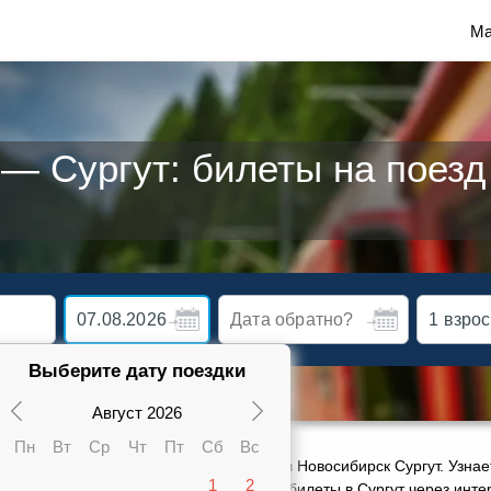
Ма
— Сургут: билеты на поезд
Выберите дату поездки
Август 2026
Пн
Вт
Ср
Чт
Пт
Сб
Вс
ктуальное расписание движения поездов Новосибирск Сургут. Узнае
1
2
карте от 2371 руб. Сможете заказать ж/д билеты в Сургут через ин