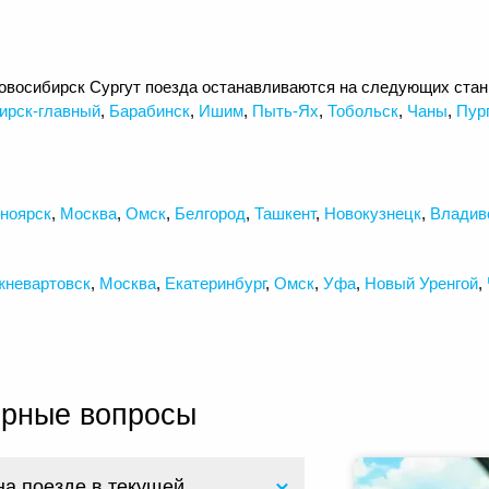
овосибирск Сургут поезда останавливаются на следующих ста
ирск-главный
,
Барабинск
,
Ишим
,
Пыть-Ях
,
Тобольск
,
Чаны
,
Пур
ноярск
,
Москва
,
Омск
,
Белгород
,
Ташкент
,
Новокузнецк
,
Владив
жневартовск
,
Москва
,
Екатеринбург
,
Омск
,
Уфа
,
Новый Уренгой
,
ярные вопросы
на поезде в текущей