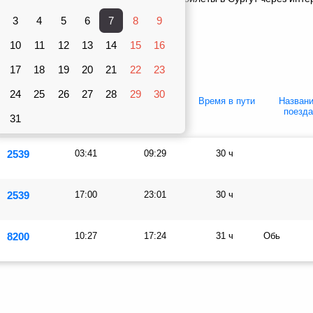
в, оставить отзыв о своей поездке.
3
4
5
6
7
8
9
Вагоны
10
рублей
11
12
13
14
15
16
Плацкарт
Купе
17
18
19
20
21
22
23
24
25
26
27
28
29
30
Купе
Отправление
Прибытие
Время в пути
Назван
поезд
31
2539
03:41
09:29
30 ч
2539
17:00
23:01
30 ч
8200
10:27
17:24
31 ч
Обь