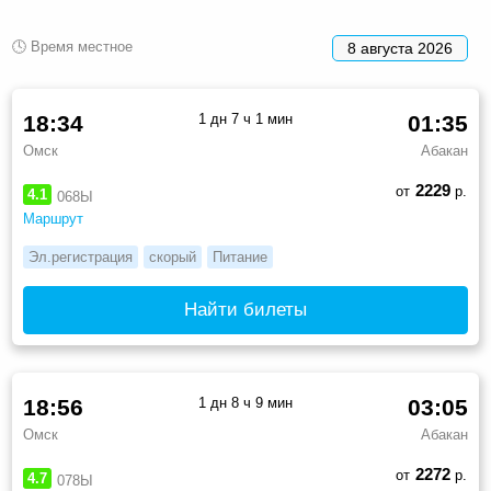
🕓 Время местное
8 августа 2026
18:34
1 дн 7 ч 1 мин
01:35
Омск
Абакан
2229
от
р.
4.1
068Ы
Маршрут
Эл.регистрация
скорый
Питание
Найти билеты
18:56
1 дн 8 ч 9 мин
03:05
Омск
Абакан
2272
от
р.
4.7
078Ы